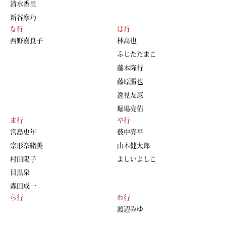
清水香里
新谷摩乃
な行
は行
西野嘉良子
林高也
ふじたたまこ
藤本隆行
藤原勝也
逸見友惠
堀場亮佑
ま行
や行
宮島史年
薮中亮平
宗形奈緒美
山本健太郎
村田陽子
よしいよしこ
目黒泉
森田成一
ら行
わ行
渡辺みゆ