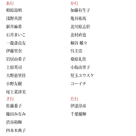
あ行
か行
相原嵩明
加藤有生子
浅野真澄
亀谷祐馬
新井麻希
北川原志於
石井まいこ
北村直也
一龍斎貞友
桐谷 蝶々
伊藤里奈
呉圭崇
岩居由希子
桑原礼佳
上原英司
小坂由里子
大野恵里佳
児玉ユウスケ
小野友樹
コーイチ
尾上菜津美
さ行
た行
佐藤委子
伊達淳彦
篠田みなみ
千葉優輝
渋谷裕輝
四本木典子