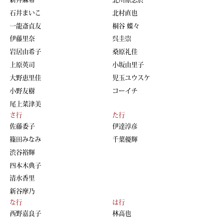
石井まいこ
北村直也
一龍斎貞友
桐谷 蝶々
伊藤里奈
呉圭崇
岩居由希子
桑原礼佳
上原英司
小坂由里子
大野恵里佳
児玉ユウスケ
小野友樹
コーイチ
尾上菜津美
さ行
た行
佐藤委子
伊達淳彦
篠田みなみ
千葉優輝
渋谷裕輝
四本木典子
清水香里
新谷摩乃
な行
は行
西野嘉良子
林高也