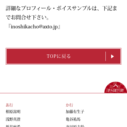
詳細なプロフィール・ボイスサンプルは、下記ま
でお問合せ下さい。
『inoshikacho@axto.jp』
TOPに戻る
PAGETOP
あ行
か行
相原嵩明
加藤有生子
浅野真澄
亀谷祐馬
新井麻希
北川原志於