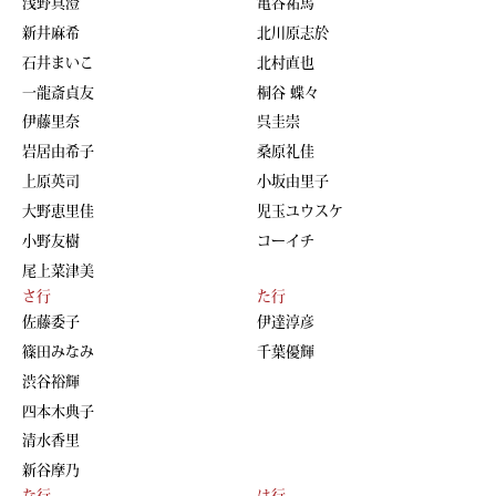
浅野真澄
亀谷祐馬
新井麻希
北川原志於
石井まいこ
北村直也
一龍斎貞友
桐谷 蝶々
伊藤里奈
呉圭崇
岩居由希子
桑原礼佳
上原英司
小坂由里子
大野恵里佳
児玉ユウスケ
小野友樹
コーイチ
尾上菜津美
さ行
た行
佐藤委子
伊達淳彦
篠田みなみ
千葉優輝
渋谷裕輝
四本木典子
清水香里
新谷摩乃
な行
は行