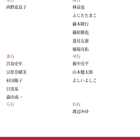
西野嘉良子
林高也
ふじたたまこ
藤本隆行
藤原勝也
逸見友惠
堀場亮佑
ま行
や行
宮島史年
薮中亮平
宗形奈緒美
山本健太郎
村田陽子
よしいよしこ
目黒泉
森田成一
ら行
わ行
渡辺みゆ