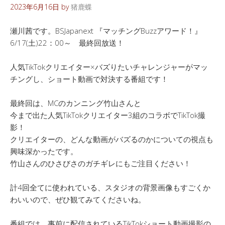
2023年6月16日
by
猪鹿蝶
瀬川茜です。BSJapanext 『マッチングBuzzアワード！』
6/17(土)22：00～ 最終回放送！
人気TikTokクリエイター×バズりたいチャレンジャーがマッ
チングし、ショート動画で対決する番組です！
最終回は、MCのカンニング竹山さんと
今まで出た人気TikTokクリエイター3組のコラボでTikTok撮
影！
クリエイターの、どんな動画がバズるのかについての視点も
興味深かったです。
竹山さんのひさびさのガチギレにもご注目ください！
計4回全てに使われている、スタジオの背景画像もすごくか
わいいので、ぜひ観てみてくださいね。
番組では、事前に配信されているTikTokショート動画撮影の