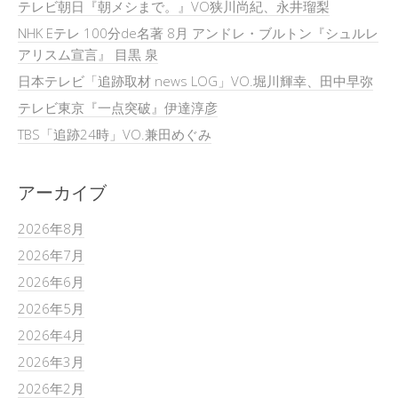
テレビ朝日『朝メシまで。』VO狭川尚紀、永井瑠梨
NHK Eテレ 100分de名著 8月 アンドレ・ブルトン『シュルレ
アリスム宣言』 目黒 泉
日本テレビ「追跡取材 news LOG」VO.堀川輝幸、田中早弥
テレビ東京『一点突破』伊達淳彦
TBS「追跡24時」VO.兼田めぐみ
アーカイブ
2026年8月
2026年7月
2026年6月
2026年5月
2026年4月
2026年3月
2026年2月