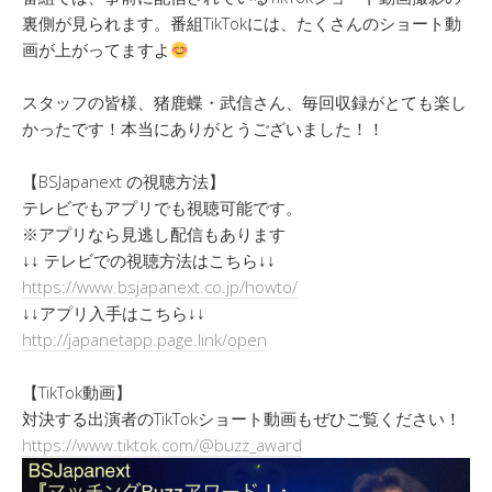
裏側が見られます。番組TikTokには、たくさんのショート動
画が上がってますよ
スタッフの皆様、猪鹿蝶・武信さん、毎回収録がとても楽し
かったです！本当にありがとうございました！！
【BSJapanext の視聴方法】
テレビでもアプリでも視聴可能です。
※アプリなら見逃し配信もあります
↓↓ テレビでの視聴方法はこちら↓↓
https://www.bsjapanext.co.jp/howto/
↓↓アプリ入手はこちら↓↓
http://japanetapp.page.link/open
【TikTok動画】
対決する出演者のTikTokショート動画もぜひご覧ください！
https://www.tiktok.com/@buzz_award