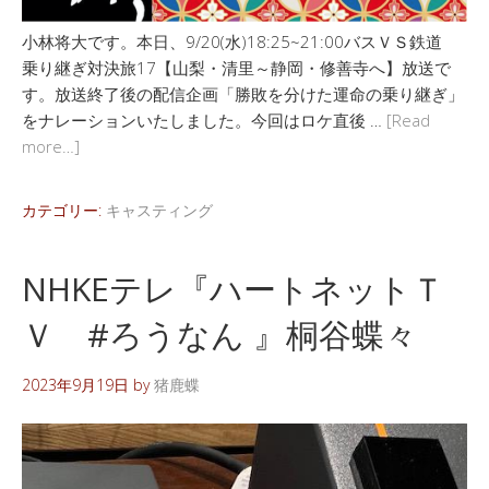
小林将大です。本日、9/20(水)18:25~21:00バスＶＳ鉄道
乗り継ぎ対決旅17【山梨・清里～静岡・修善寺へ】放送で
す。放送終了後の配信企画「勝敗を分けた運命の乗り継ぎ」
をナレーションいたしました。今回はロケ直後 …
[Read
more…]
カテゴリー:
キャスティング
NHKEテレ『ハートネットＴ
Ｖ #ろうなん 』桐谷蝶々
2023年9月19日
by
猪鹿蝶