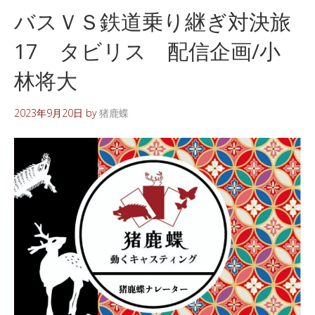
バスＶＳ鉄道乗り継ぎ対決旅
17 タビリス 配信企画/小
林将大
2023年9月20日
by
猪鹿蝶