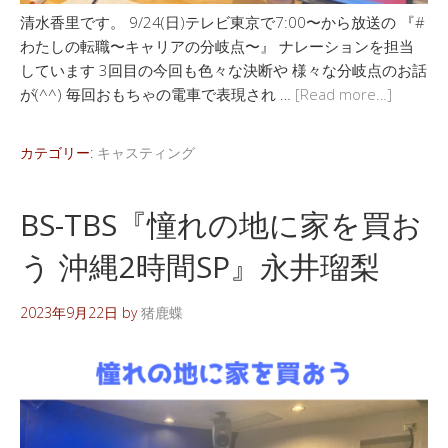
清水香里です。 9/24(日)テレビ東京で7:00〜から放送の 『#
わたしの転職〜キャリアの分岐点〜』 ナレーションを担当
しています 3回目の今回も色々な決断や 様々な分岐点のお話
が(^^) 毎回おもちゃの電車で表現され …
[Read more…]
カテゴリー:
キャスティング
BS-TBS『憧れの地に家を買お
う 沖縄2時間SP』永井瑠梨
2023年9月22日
by
猪鹿蝶