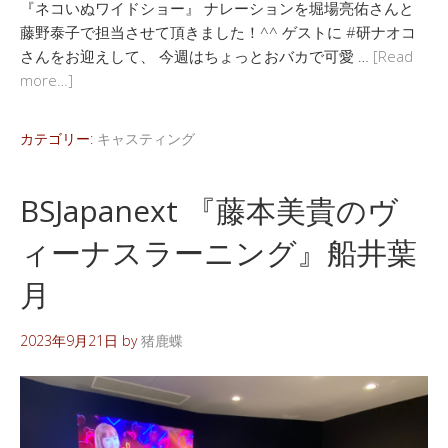
『ネコいぬワイドショー』 ナレーションを堀場亮佑さんと
藤野泰子で担当させて頂きました！^^ ゲストに #研ナオコ
さんをお迎えして、 今週はちょっとおバカで可愛 …
[Read
more…]
カテゴリー:
キャスティング
BSJapanext 『藤本美貴のヴ
ィーナスラーニング』船井葉
月
2023年9月21日
by
猪鹿蝶