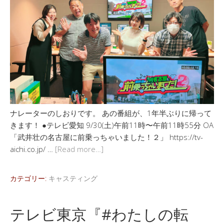
ナレーターのしおりです。 あの番組が、1年半ぶりに帰って
きます！ ●テレビ愛知 9/30(土)午前11時〜午前11時55分 OA
「武井壮の名古屋に前乗っちゃいました！２」 https://tv-
aichi.co.jp/ …
[Read more…]
カテゴリー:
キャスティング
テレビ東京『#わたしの転