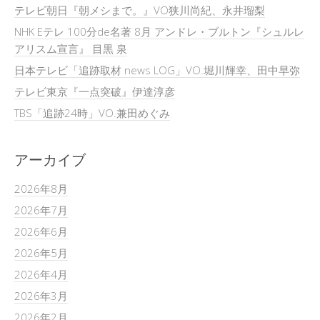
テレビ朝日『朝メシまで。』VO狭川尚紀、永井瑠梨
NHK Eテレ 100分de名著 8月 アンドレ・ブルトン『シュルレ
アリスム宣言』 目黒 泉
日本テレビ「追跡取材 news LOG」VO.堀川輝幸、田中早弥
テレビ東京『一点突破』伊達淳彦
TBS「追跡24時」VO.兼田めぐみ
アーカイブ
2026年8月
2026年7月
2026年6月
2026年5月
2026年4月
2026年3月
2026年2月