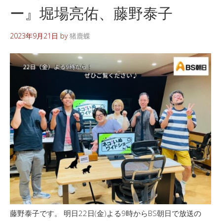
ー』堀場亮佑、藤野泰子
2023年9月21日
by
猪鹿蝶
藤野泰子です。 明日22日(金)よる9時からBS朝日で放送の