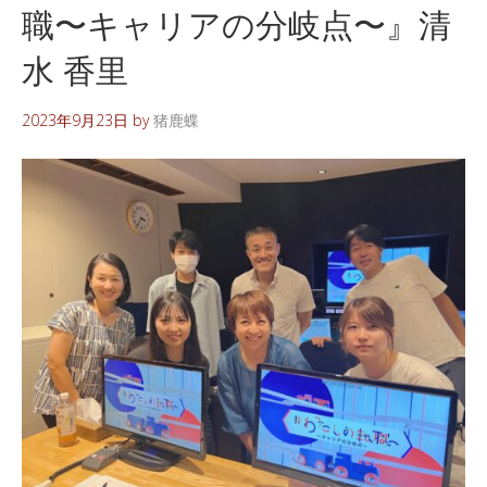
職〜キャリアの分岐点〜』清
水 香里
2023年9月23日
by
猪鹿蝶