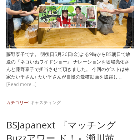
藤野泰子です。 明後日5月26日(金)よる9時からBS朝日で放
送の『ネコいぬワイドショー』 ナレーションを堀場亮佑さ
んと藤野泰子で担当させて頂きました。 今回のゲストは林
家たい平さん♪ たい平さんが自慢の愛猫動画を披露し …
[Read more…]
カテゴリー:
キャスティング
BSJapanext 『マッチング
Buzzアワー ド！』瀬川茜