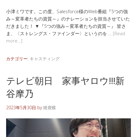
小津ミワです。この度、Salesforce様のWeb番組『5つの強
み～変革者たちの資質～』のナレーションを担当させていた
だきました！ ▼『5つの強み～変革者たちの資質～』 皆さ
ま、〈ストレングス・ファインダー〉というのを …
[Read
more…]
カテゴリー:
キャスティング
テレビ朝日 家事ヤロウ!!!新
谷摩乃
2023年5月30日
by
猪鹿蝶