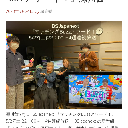
2023年5月24日
by
猪鹿蝶
瀬川茜です。 BSJapanext 『マッチングBuzzアワード！』
5/27(土)22：00～ 4週連続放送！ BSJapanext の新番組
『マッチングBuzzアワード！』 瀬川がナレーションを担当