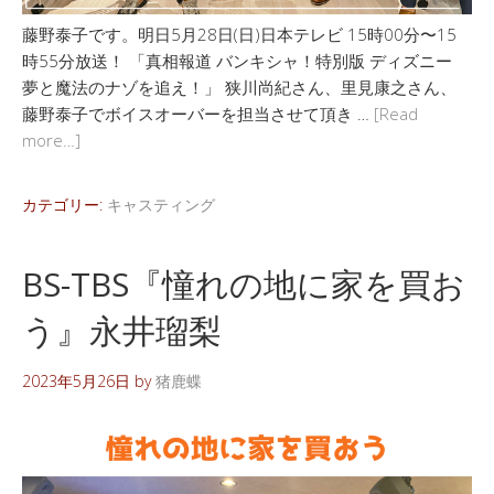
藤野泰子です。明日5月28日(日)日本テレビ 15時00分〜15
時55分放送！ 「真相報道 バンキシャ！特別版 ディズニー
夢と魔法のナゾを追え！」 狭川尚紀さん、里見康之さん、
藤野泰子でボイスオーバーを担当させて頂き …
[Read
more…]
カテゴリー:
キャスティング
BS-TBS『憧れの地に家を買お
う』永井瑠梨
2023年5月26日
by
猪鹿蝶