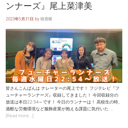
ンナーズ』尾上菜津美
2023年5月31日
by
猪鹿蝶
皆さんこんばんは ナレーターの尾上です！ フジテレビ『フ
ューチャーランナーズ』収録してきました！ 今回収録分の
放送は本日22:54～です！ 今日のランナーは！ 高校生の時、
過酷な労働環境など服飾産業が抱える課題に気付いた …
[Read more…]