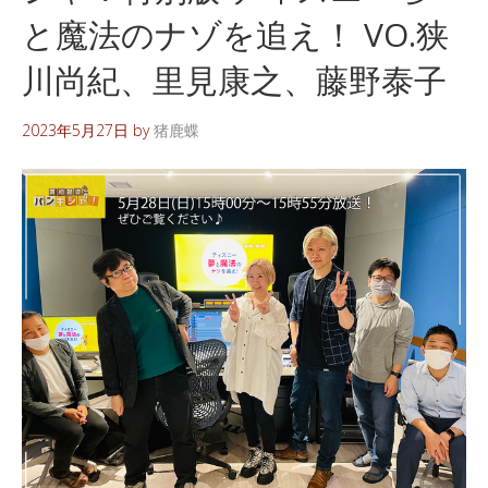
と魔法のナゾを追え！ VO.狭
川尚紀、里見康之、藤野泰子
2023年5月27日
by
猪鹿蝶