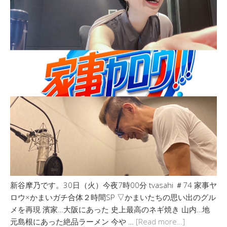
新谷摩乃です。30日（火）今夜7時00分 tvasahi ＃74 家事ヤ
ロウ×かまいガチ合体２時間SP ▽かまいたちの思い出のグル
メを再現 濱家…大阪にあった 史上最高のネギ焼き 山内…地
元島根にあった絶品ラーメン 今や …
[Read more…]