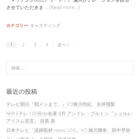
させていただきま …
[Read more…]
カテゴリー:
キャスティング
1
2
3
4
次へ »
最近の投稿
テレビ朝日『朝メシまで。』VO狭川尚紀、永井瑠梨
NHK Eテレ 100分de名著 8月 アンドレ・ブルトン『シュルレ
アリスム宣言』 目黒 泉
日本テレビ「追跡取材 news LOG」VO.堀川輝幸、田中早弥