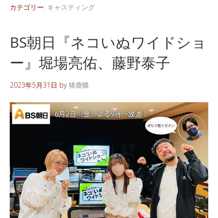
カテゴリー:
キャスティング
BS朝日『ネコいぬワイドショ
ー』堀場亮佑、藤野泰子
2023年5月31日
by
猪鹿蝶