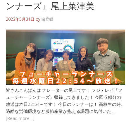
ンナーズ』尾上菜津美
2023年5月31日
by
猪鹿蝶
皆さんこんばんは ナレーターの尾上です！ フジテレビ『フ
ューチャーランナーズ』収録してきました！ 今回収録分の
放送は本日22:54～です！ 今日のランナーは！ 高校生の時、
過酷な労働環境など服飾産業が抱える課題に気付いた …
[Read more…]