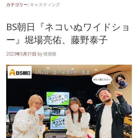
カテゴリー:
キャスティング
BS朝日『ネコいぬワイドショ
ー』堀場亮佑、藤野泰子
2023年5月31日
by
猪鹿蝶