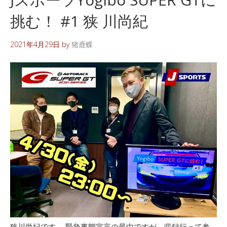
挑む！ #1 狭 川尚紀
2021年4月29日
by
猪鹿蝶
狭川尚紀です。 緊急事態宣言の最中ですが、収録行って参