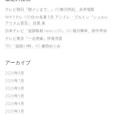
テレビ朝日『朝メシまで。』VO狭川尚紀、永井瑠梨
NHK Eテレ 100分de名著 8月 アンドレ・ブルトン『シュルレ
アリスム宣言』 目黒 泉
日本テレビ「追跡取材 news LOG」VO.堀川輝幸、田中早弥
テレビ東京『一点突破』伊達淳彦
TBS「追跡24時」VO.兼田めぐみ
アーカイブ
2026年8月
2026年7月
2026年6月
2026年5月
2026年4月
2026年3月