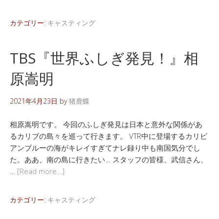
カテゴリー:
キャスティング
TBS『世界ふしぎ発見！』相
原嵩明
2021年4月23日
by
猪鹿蝶
相原嵩明です。 今回のふしぎ発見は日本と意外な関係があ
るカリブの島々を巡って行きます。 VTR中に登場するカリビ
アンブルーの海がキレイすぎてナレ録り中も南国気分でし
た。ああ、南の島に行きたい… スタッフの皆様、武信さん、
…
[Read more…]
カテゴリー:
キャスティング