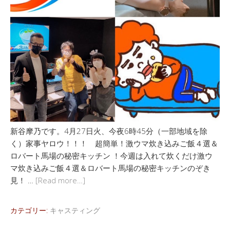
新谷摩乃です。4月27日火、今夜6時45分（一部地域を除
く）家事ヤロウ！！！ 超簡単！激ウマ炊き込みご飯４選＆
ロバート馬場の秘密キッチン ！今週は入れて炊くだけ激ウ
マ炊き込みご飯４選＆ロバート馬場の秘密キッチンのぞき
見！ …
[Read more…]
カテゴリー:
キャスティング