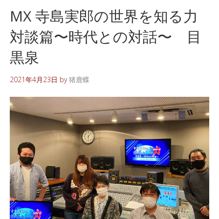
MX 寺島実郎の世界を知る力
対談篇〜時代との対話〜 目
黒泉
2021年4月23日
by
猪鹿蝶