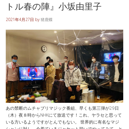
トル春の陣』小坂由里子
2021年4月27日
by
猪鹿蝶
あの禁断のムチャブリマジック番組、早くも第三弾が29日
（木）夜８時からNHKにて放送です！これ、ヤラセと思って
いる方いるようですがとんでもない。 世界的に有名なマジ
シャンに対し、今着ているジャケット脱いでやってみて、と