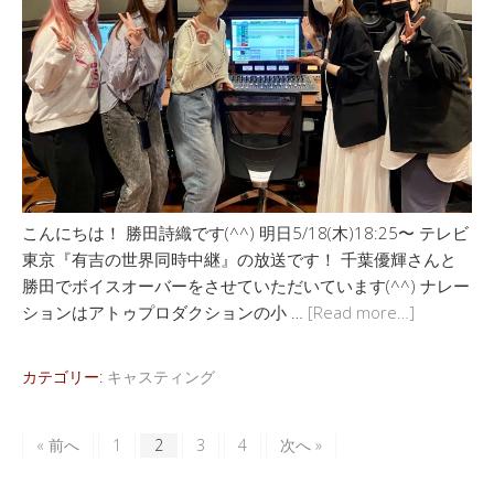
こんにちは！ 勝田詩織です(^^) 明日5/18(木)18:25〜 テレビ
東京『有吉の世界同時中継』の放送です！ 千葉優輝さんと
勝田でボイスオーバーをさせていただいています(^^) ナレー
ションはアトゥプロダクションの小 …
[Read more…]
カテゴリー:
キャスティング
« 前へ
1
2
3
4
次へ »