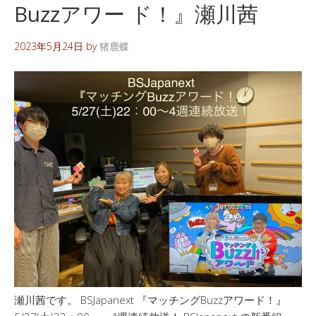
Buzzアワー ド！』瀬川茜
2023年5月24日
by
猪鹿蝶
瀬川茜です。 BSJapanext 『マッチングBuzzアワード！』