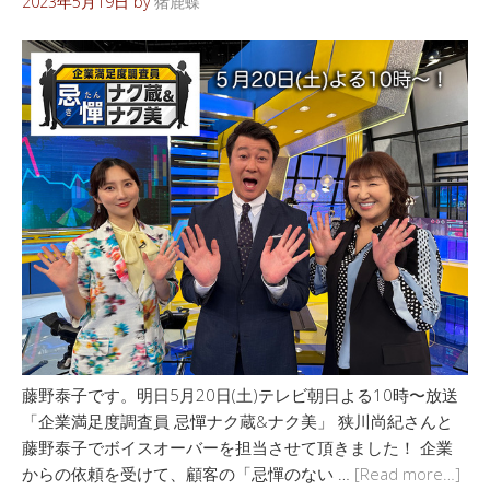
2023年5月19日
by
猪鹿蝶
藤野泰子です。明日5月20日(土)テレビ朝日よる10時〜放送
「企業満足度調査員 忌憚ナク蔵&ナク美」 狭川尚紀さんと
藤野泰子でボイスオーバーを担当させて頂きました！ 企業
からの依頼を受けて、顧客の「忌憚のない …
[Read more…]