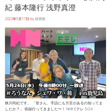
紀 藤本隆行 浅野真澄
2023年5月17日
by
猪鹿蝶
狭川尚紀です。 「皆さん、手話にも方言があるの知ってま
したか？」 収録行ってきました〜！ NHK Eテレ 5/24