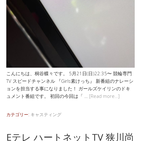
こんにちは、桐谷蝶々です。 5月21日(日)22:35〜 競輪専門
TV スピードチャンネル 『Girls素けっち』 新番組のナレーシ
ョンを担当する事になりました！ ガールズケイリンのドキ
ュメント番組です。 初回の今回は「 …
[Read more…]
カテゴリー:
キャスティング
Eテレ ハートネットTV 狭川尚