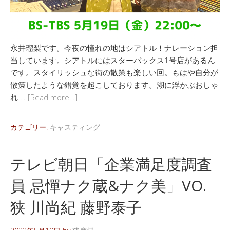
永井瑠梨です。今夜の憧れの地はシアトル！ナレーション担
当しています。シアトルにはスターバックス1号店があるん
です。スタイリッシュな街の散策も楽しい回。もはや自分が
散策したような錯覚を起こしております。湖に浮かぶおしゃ
れ …
[Read more…]
カテゴリー:
キャスティング
テレビ朝日「企業満足度調査
員 忌憚ナク蔵&ナク美」VO.
狭 川尚紀 藤野泰子