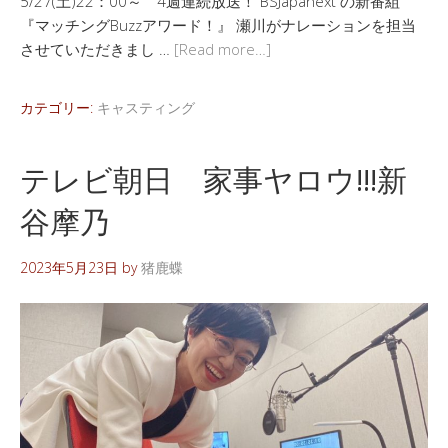
5/27(土)22：00～ 4週連続放送！ BSJapanext の新番組
『マッチングBuzzアワード！』 瀬川がナレーションを担当
させていただきまし …
[Read more…]
カテゴリー:
キャスティング
テレビ朝日 家事ヤロウ!!!新
谷摩乃
2023年5月23日
by
猪鹿蝶