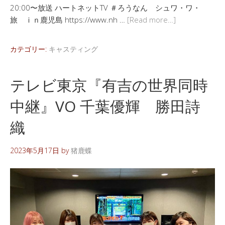
20:00〜放送 ハートネットTV ＃ろうなん シュワ・ワ・
旅 ｉｎ鹿児島 https://www.nh …
[Read more…]
カテゴリー:
キャスティング
テレビ東京『有吉の世界同時
中継』VO 千葉優輝 勝田詩
織
2023年5月17日
by
猪鹿蝶