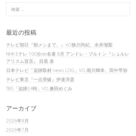
最近の投稿
テレビ朝日『朝メシまで。』VO狭川尚紀、永井瑠梨
NHK Eテレ 100分de名著 8月 アンドレ・ブルトン『シュルレ
アリスム宣言』 目黒 泉
日本テレビ「追跡取材 news LOG」VO.堀川輝幸、田中早弥
テレビ東京『一点突破』伊達淳彦
TBS「追跡24時」VO.兼田めぐみ
アーカイブ
2026年8月
2026年7月