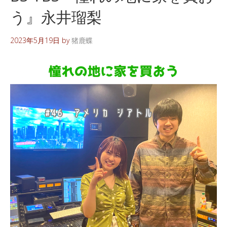
う』永井瑠梨
2023年5月19日
by
猪鹿蝶