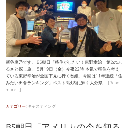
新谷摩乃です。 BS朝日「移住がしたい！東野幸治 第2のふ
るさと探し旅」 5月19日（金）今夜22時 本気で移住を考え
ている東野幸治が全国下見に行く番組。今回は11年連続「住
みたい田舎ランキング」ベスト3以内に輝く大分県 …
[Read
more…]
カテゴリー:
キャスティング
BS朝日「アメリカの今を知る