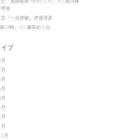
ビ「追跡取材 news LOG」VO.堀川輝
中早弥
東京『一点突破』伊達淳彦
追跡24時」VO.兼田めぐみ
カイブ
8月
7月
6月
5月
4月
3月
2月
1月
12月