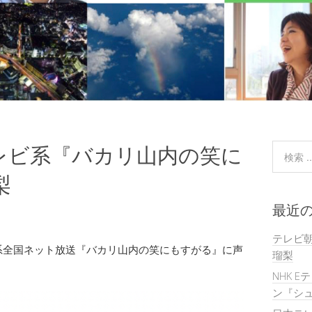
レビ系『バカリ山内の笑に
梨
最近
テレビ
系全国ネット放送『バカリ山内の笑にもすがる』に声
瑠梨
NHK E
ン『シュ