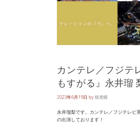
カンテレ／フジテ
もすがる』永井瑠 
2023年6月19日
by
猪鹿蝶
永井瑠梨です。カンテレ／フジテレビ
の出演しております！