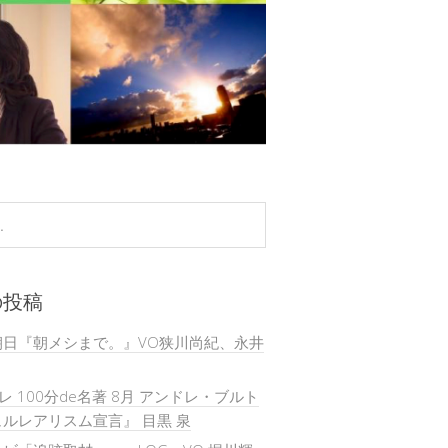
の投稿
朝日『朝メシまで。』VO狭川尚紀、永井
テレ 100分de名著 8月 アンドレ・ブルト
ルレアリスム宣言』 目黒 泉