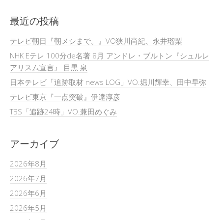
最近の投稿
テレビ朝日『朝メシまで。』VO狭川尚紀、永井瑠梨
NHK Eテレ 100分de名著 8月 アンドレ・ブルトン『シュルレ
アリスム宣言』 目黒 泉
日本テレビ「追跡取材 news LOG」VO.堀川輝幸、田中早弥
テレビ東京『一点突破』伊達淳彦
TBS「追跡24時」VO.兼田めぐみ
アーカイブ
2026年8月
2026年7月
2026年6月
2026年5月