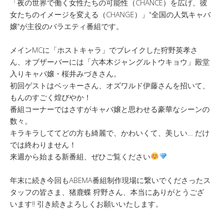
「夜の世界で働く女性たちの可能性（CHANCE）を広げ、彼
女たちのイメージを変える（CHANGE）」"全国の人気キャバ
嬢"が主役のバラエティ番組です。
メインMCに「ホストキャラ」でブレイクした狩野英孝さ
ん、オブザーバーには「六本木ジャングルトウキョウ」殿堂
入りキャバ嬢・桜井みづきさん。
初回ゲストはベッキーさん、オズワルド伊藤さんを招いて、
もんのすごく煌びやか！
番組コーナーではさすがキャバ嬢と思わせる豪華なシーンの
数々。
キラキラしててどの方も綺麗で、かわいくて、美しい… だけ
では終わりません！
来週から始まる新番組、ぜひご覧ください
年末に続き今回もABEMA番組制作現場に繋いでくださったス
タッフの皆さま、猪鹿蝶 狩野さん、本当にありがとうござ
います!! 引き続きよろしくお願いいたします。