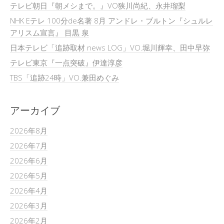
テレビ朝日『朝メシまで。』VO狭川尚紀、永井瑠梨
NHK Eテレ 100分de名著 8月 アンドレ・ブルトン『シュルレ
アリスム宣言』 目黒 泉
日本テレビ「追跡取材 news LOG」VO.堀川輝幸、田中早弥
テレビ東京『一点突破』伊達淳彦
TBS「追跡24時」VO.兼田めぐみ
アーカイブ
2026年8月
2026年7月
2026年6月
2026年5月
2026年4月
2026年3月
2026年2月