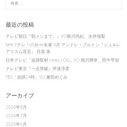
最近の投稿
テレビ朝日『朝メシまで。』VO狭川尚紀、永井瑠梨
NHK Eテレ 100分de名著 8月 アンドレ・ブルトン『シュルレ
アリスム宣言』 目黒 泉
日本テレビ「追跡取材 news LOG」VO.堀川輝幸、田中早弥
テレビ東京『一点突破』伊達淳彦
TBS「追跡24時」VO.兼田めぐみ
アーカイブ
2026年8月
2026年7月
2026年6月