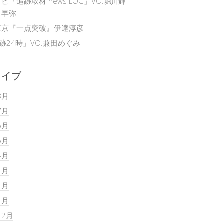
ビ「追跡取材 news LOG」VO.堀川輝
中早弥
東京『一点突破』伊達淳彦
追跡24時」VO.兼田めぐみ
カイブ
8月
7月
6月
5月
4月
3月
2月
1月
12月