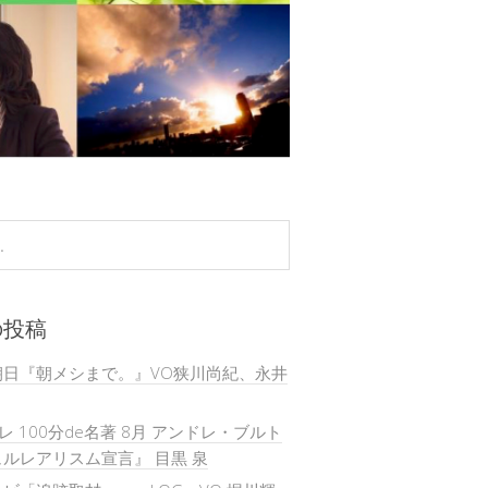
の投稿
朝日『朝メシまで。』VO狭川尚紀、永井
テレ 100分de名著 8月 アンドレ・ブルト
ルレアリスム宣言』 目黒 泉