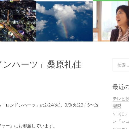
ドンハーツ」桑原礼佳
最近
テレビ
ドンハーツ」の2/24(火)、3/3(火)23:15〜放
瑠梨
NHK E
ン『シュ
ジャー」にお邪魔しています。