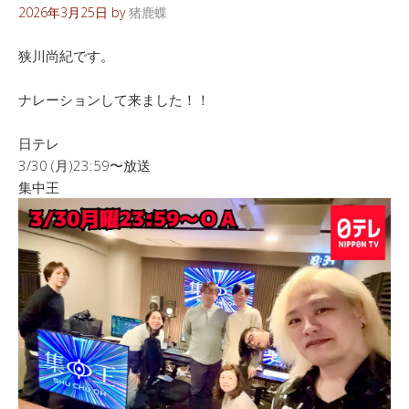
2026年3月25日
by
猪鹿蝶
狭川尚紀です。
ナレーションして来ました！！
日テレ
3/30 (月)23:59〜放送
集中王