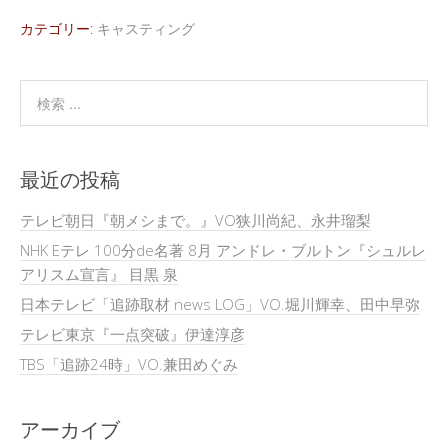
カテゴリー:
キャスティング
最近の投稿
テレビ朝日『朝メシまで。』VO狭川尚紀、永井瑠梨
NHK Eテレ 100分de名著 8月 アンドレ・ブルトン『シュルレ
アリスム宣言』 目黒 泉
日本テレビ「追跡取材 news LOG」VO.堀川輝幸、田中早弥
テレビ東京『一点突破』伊達淳彦
TBS「追跡24時」VO.兼田めぐみ
アーカイブ