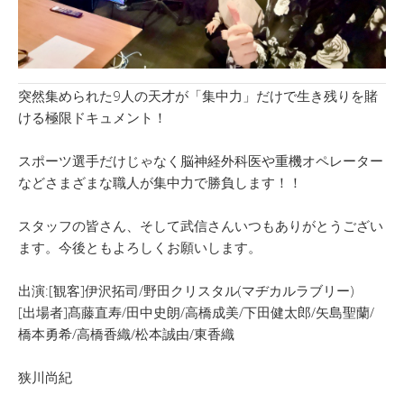
突然集められた9人の天才が「集中力」だけで生き残りを賭
ける極限ドキュメント！
スポーツ選手だけじゃなく脳神経外科医や重機オペレーター
などさまざまな職人が集中力で勝負します！！
スタッフの皆さん、そして武信さんいつもありがとうござい
ます。今後ともよろしくお願いします。
出演:[観客]伊沢拓司/野田クリスタル(マヂカルラブリー)
[出場者]髙藤直寿/田中史朗/高橋成美/下田健太郎/矢島聖蘭/
橋本勇希/高橋香織/松本誠由/東香織
狭川尚紀