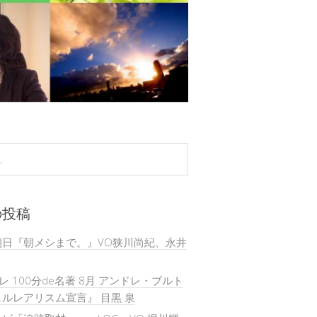
の投稿
朝日『朝メシまで。』VO狭川尚紀、永井
テレ 100分de名著 8月 アンドレ・ブルト
ルレアリスム宣言』 目黒 泉