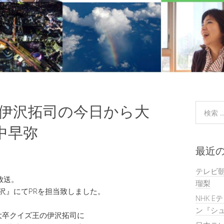
&伊沢拓司の今日から大
 中早弥
最近
テレビ
放送。
瑠梨
沢』にてPRを担当致しました。
NHK E
ン『シュ
大卒クイズ王の伊沢拓司に