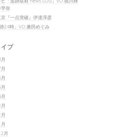
ビ「追跡取材 news LOG」VO.堀川輝
中早弥
東京『一点突破』伊達淳彦
追跡24時」VO.兼田めぐみ
カイブ
8月
7月
6月
5月
4月
3月
2月
1月
12月