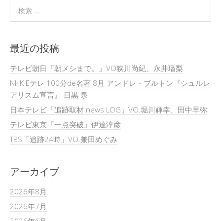
最近の投稿
テレビ朝日『朝メシまで。』VO狭川尚紀、永井瑠梨
NHK Eテレ 100分de名著 8月 アンドレ・ブルトン『シュルレ
アリスム宣言』 目黒 泉
日本テレビ「追跡取材 news LOG」VO.堀川輝幸、田中早弥
テレビ東京『一点突破』伊達淳彦
TBS「追跡24時」VO.兼田めぐみ
アーカイブ
2026年8月
2026年7月
2026年6月