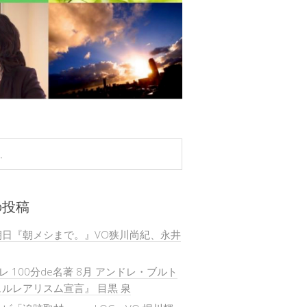
の投稿
朝日『朝メシまで。』VO狭川尚紀、永井
テレ 100分de名著 8月 アンドレ・ブルト
ルレアリスム宣言』 目黒 泉