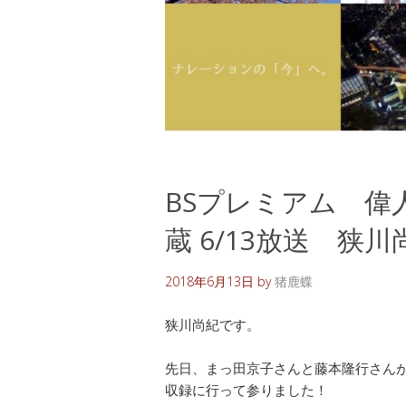
BSプレミアム 偉
蔵 6/13放送 狭川
2018年6月13日
by
猪鹿蝶
狭川尚紀です。
先日、まっ田京子さんと藤本隆行さん
収録に行って参りました！