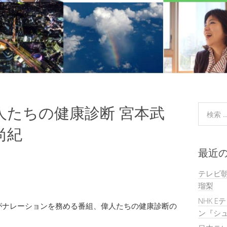
人たちの健康診断 宮本武
尚紀
最近
テレビ
瑠梨
NHK E
がナレーションを務める番組、偉人たちの健康診断の
ン『シュ