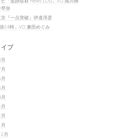
ビ「追跡取材 news LOG」VO.堀川輝
中早弥
東京『一点突破』伊達淳彦
追跡24時」VO.兼田めぐみ
カイブ
8月
7月
6月
5月
4月
3月
2月
1月
12月