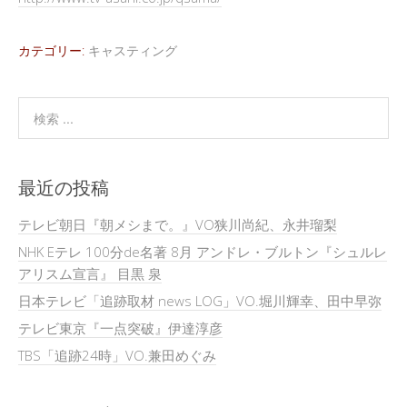
カテゴリー:
キャスティング
最近の投稿
テレビ朝日『朝メシまで。』VO狭川尚紀、永井瑠梨
NHK Eテレ 100分de名著 8月 アンドレ・ブルトン『シュルレ
アリスム宣言』 目黒 泉
日本テレビ「追跡取材 news LOG」VO.堀川輝幸、田中早弥
テレビ東京『一点突破』伊達淳彦
TBS「追跡24時」VO.兼田めぐみ