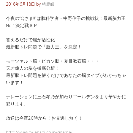
2018年6月18日
by
猪鹿蝶
今夜の”Qさま!!”は脳科学者・中野信子の挑戦状！最新脳力王
No.1決定戦ＳＰ
答えるだけで脳が活性化
最新脳トレ問題で「脳力王」を決定！
モーツァルト脳・ピカソ脳・夏目漱石脳・・・
天才偉人の脳を徹底分析！
最新脳トレ問題を解くだけであなたの脳タイプがわかっちゃ
います！
ナレーションに三石琴乃が加わりゴールデンをより華やかに
彩ります。
放送は今夜20時から！お見逃し無く！
http://www.tv-asahi.co.jp/qsama/