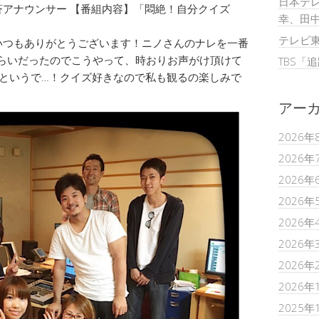
日本テレ
蒼アナウンサー 【番組内容】「悶絶！自分クイズ
幸、田
テレビ
いつもありがとうございます！ニノさんのナレを一番
くらいだったのでこうやって、時おりお声がけ頂けて
TBS「
イズ回というで…！クイズ好きなので私も観るの楽しみで
アー
2026年
2026年
2026年
2026年
2026年
2026年
2026年
2026年
2025年