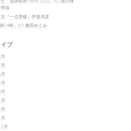
ビ「追跡取材 news LOG」VO.堀川輝
中早弥
東京『一点突破』伊達淳彦
追跡24時」VO.兼田めぐみ
カイブ
8月
7月
6月
5月
4月
3月
2月
1月
12月