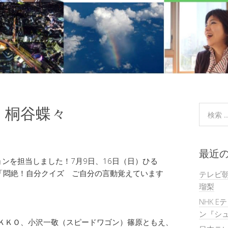
』桐谷蝶々
最近
ンを担当しました！7月9日、16日（日）ひる
81「悶絶！自分クイズ ご自分の言動覚えています
テレビ
瑠梨
NHK E
ン『シュ
ＩＫＫＯ、小沢一敬（スピードワゴン）篠原ともえ、