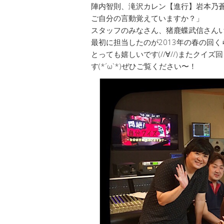
陣内智則、滝沢カレン【進行】岩本乃
ご自分の言動覚えていますか？」
スタッフのみなさん、猪鹿蝶武信さん
最初に担当したのが2013年の春の回
とっても嬉しいです(//∀//)またク
す(*´ω`*)ぜひご覧ください〜！