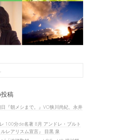
の投稿
朝日『朝メシまで。』VO狭川尚紀、永井
テレ 100分de名著 8月 アンドレ・ブルト
ルレアリスム宣言』 目黒 泉