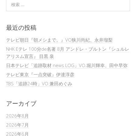
最近の投稿
テレビ朝日『朝メシまで。』VO狭川尚紀、永井瑠梨
NHK Eテレ 100分de名著 8月 アンドレ・ブルトン『シュルレ
アリスム宣言』 目黒 泉
日本テレビ「追跡取材 news LOG」VO.堀川輝幸、田中早弥
テレビ東京『一点突破』伊達淳彦
TBS「追跡24時」VO.兼田めぐみ
アーカイブ
2026年8月
2026年7月
2026年6月