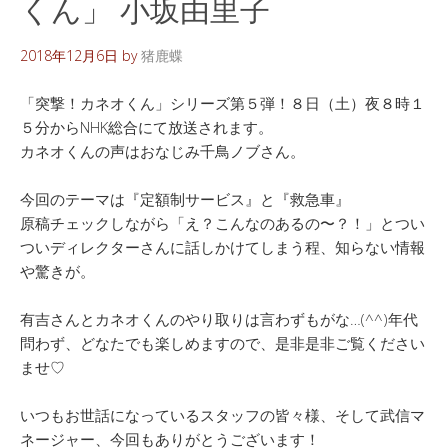
くん」 小坂由里子
2018年12月6日
by
猪鹿蝶
「突撃！カネオくん」シリーズ第５弾！８日（土）夜８時１
５分からNHK総合にて放送されます。
カネオくんの声はおなじみ千鳥ノブさん。
今回のテーマは『定額制サービス』と『救急車』
原稿チェックしながら「え？こんなのあるの〜？！」とつい
ついディレクターさんに話しかけてしまう程、知らない情報
や驚きが。
有吉さんとカネオくんのやり取りは言わずもがな…(^^)年代
問わず、どなたでも楽しめますので、是非是非ご覧ください
ませ♡
いつもお世話になっているスタッフの皆々様、そして武信マ
ネージャー、今回もありがとうございます！