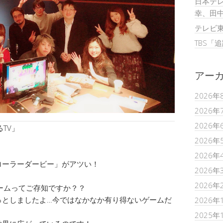
日本テレ
幸、田
テレビ
TBS「
アー
2026年
2026年
2026年
TV」
2026年
2026年
ローラーダービー」がアツい！
2026年
2026年
ームってご存知ですか？？
っとしましたよ…今ではなかなか有り得ないゲームだ
2026年
2025年