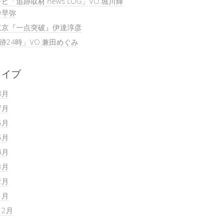
ビ「追跡取材 news LOG」VO.堀川輝
中早弥
東京『一点突破』伊達淳彦
追跡24時」VO.兼田めぐみ
カイブ
8月
7月
6月
5月
4月
3月
2月
1月
12月