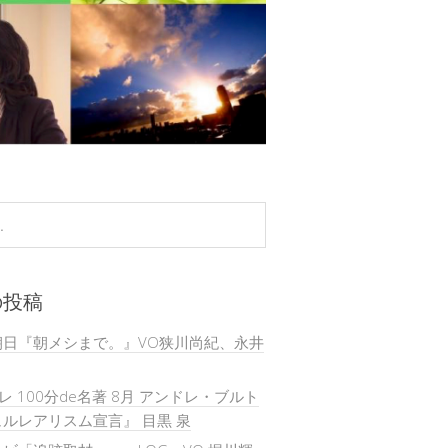
の投稿
朝日『朝メシまで。』VO狭川尚紀、永井
テレ 100分de名著 8月 アンドレ・ブルト
ルレアリスム宣言』 目黒 泉