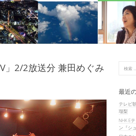
V」2/2放送分 兼田めぐみ
最近
テレビ
瑠梨
NHK E
ン『シュ