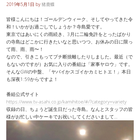
2019年5月1日
by
猪鹿蝶
皆様こんにちは！ゴールデンウィーク、そしてやってきた令
和！いかがお過ごしでしょうか？寺島愛です。
東京ではあいにくの雨続き、3月に二輪免許をとったばかり
の寺島はどこかに行きたいなと思いつつ、お休みの日に限っ
て雨、雨、雨〜！
なので、引きこもってプチ断捨離したりしました。最近（で
もないのですが）お気に入りの番組は「家事ヤロウ」です。
そんなGWの中盤、「ヤバイかスゴイかカミヒトエ！」本日
も深夜1:59からですよ！
番組公式サイト
https://www.tv-asahi.co.jp/kamihitoe/#/?category=variety
収録の日、ちょうど誕生日だった寺島。なんとスタッフの皆
様がお忙しい中ケーキでお祝いしてくださいまして…