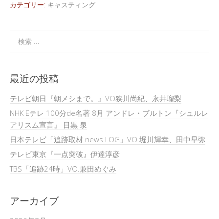
カテゴリー:
キャスティング
最近の投稿
テレビ朝日『朝メシまで。』VO狭川尚紀、永井瑠梨
NHK Eテレ 100分de名著 8月 アンドレ・ブルトン『シュルレ
アリスム宣言』 目黒 泉
日本テレビ「追跡取材 news LOG」VO.堀川輝幸、田中早弥
テレビ東京『一点突破』伊達淳彦
TBS「追跡24時」VO.兼田めぐみ
アーカイブ