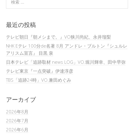
最近の投稿
テレビ朝日『朝メシまで。』VO狭川尚紀、永井瑠梨
NHK Eテレ 100分de名著 8月 アンドレ・ブルトン『シュルレ
アリスム宣言』 目黒 泉
日本テレビ「追跡取材 news LOG」VO.堀川輝幸、田中早弥
テレビ東京『一点突破』伊達淳彦
TBS「追跡24時」VO.兼田めぐみ
アーカイブ
2026年8月
2026年7月
2026年6月