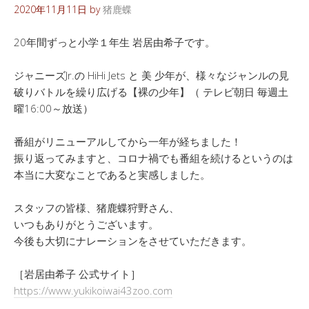
2020年11月11日
by
猪鹿蝶
20年間ずっと小学１年生 岩居由希子です。
ジャニーズJr.の HiHi Jets と 美 少年が、様々なジャンルの見
破りバトルを繰り広げる【裸の少年】（ テレビ朝日 毎週土
曜16:00～放送）
番組がリニューアルしてから一年が経ちました！
振り返ってみますと、コロナ禍でも番組を続けるというのは
本当に大変なことであると実感しました。
スタッフの皆様、猪鹿蝶狩野さん、
いつもありがとうございます。
今後も大切にナレーションをさせていただきます。
［岩居由希子 公式サイト］
https://www.yukikoiwai43zoo.com