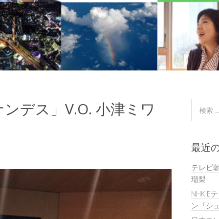
デス」V.O. 小津ミワ
最近
テレビ
瑠梨
NHK E
ン『シュ