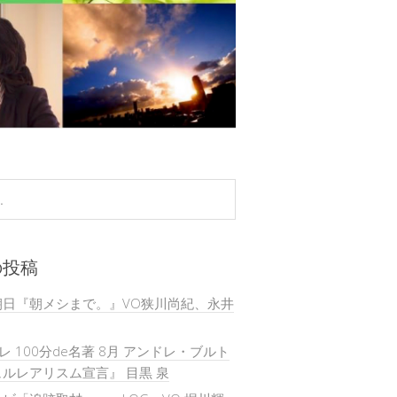
の投稿
朝日『朝メシまで。』VO狭川尚紀、永井
テレ 100分de名著 8月 アンドレ・ブルト
ルレアリスム宣言』 目黒 泉