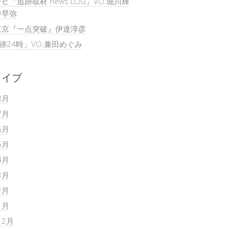
ビ「追跡取材 news LOG」VO.堀川輝
中早弥
東京『一点突破』伊達淳彦
追跡24時」VO.兼田めぐみ
カイブ
8月
7月
6月
5月
4月
3月
2月
1月
12月