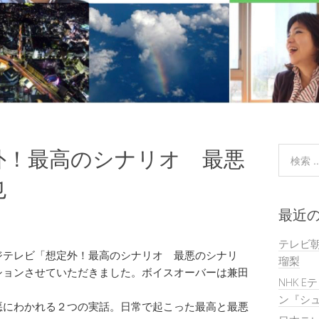
外！最高のシナリオ 最悪
也
最近
テレビ
4:30フジテレビ「想定外！最高のシナリオ 最悪のシナリ
瑠梨
ションさせていただきました。ボイスオーバーは兼田
NHK E
ン『シュ
悪にわかれる２つの実話。日常で起こった最高と最悪