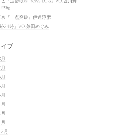
ビ「追跡取材 news LOG」VO.堀川輝
中早弥
東京『一点突破』伊達淳彦
追跡24時」VO.兼田めぐみ
カイブ
8月
7月
6月
5月
4月
3月
2月
1月
12月