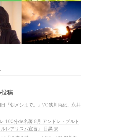
の投稿
朝日『朝メシまで。』VO狭川尚紀、永井
テレ 100分de名著 8月 アンドレ・ブルト
ルレアリスム宣言』 目黒 泉