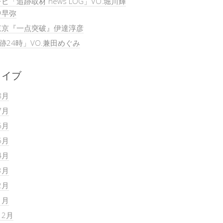
ビ「追跡取材 news LOG」VO.堀川輝
中早弥
東京『一点突破』伊達淳彦
追跡24時」VO.兼田めぐみ
カイブ
8月
7月
6月
5月
4月
3月
2月
1月
12月