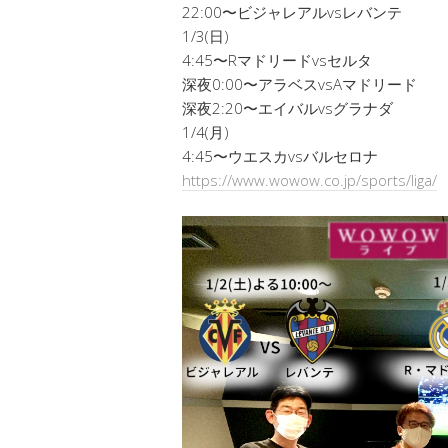
22:00〜ビジャレアルvsレバンテ
1/3(日)
4:45〜Rマドリードvsセルタ
深夜0:00〜アラベスvsAマドリード
深夜2:20〜エイバルvsグラナダ
1/4(月)
4:45〜ウエスカvsバルセロナ
https://www.wowow.co.jp/sports/liga/