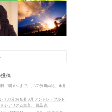
の投稿
朝日『朝メシまで。』VO狭川尚紀、永井
テレ 100分de名著 8月 アンドレ・ブルト
ルレアリスム宣言』 目黒 泉