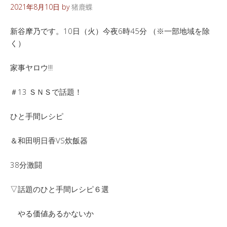
2021年8月10日
by
猪鹿蝶
新谷摩乃です。10日（火）今夜6時45分 （※一部地域を除
く）
家事ヤロウ!!!
＃13 ＳＮＳで話題！
ひと手間レシピ
＆和田明日香VS炊飯器
38分激闘
▽話題のひと手間レシピ６選
やる価値あるかないか