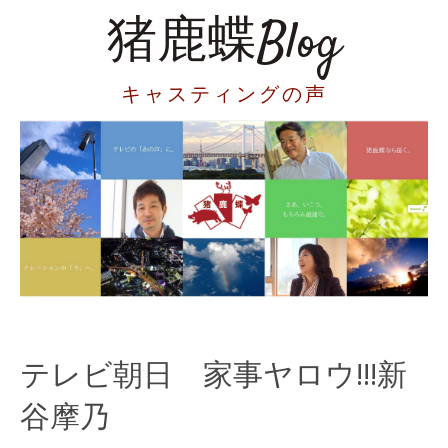
猪鹿蝶Blog
キャスティングの声
テレビ朝日 家事ヤロウ!!!新
谷摩乃