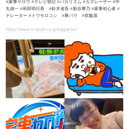
#家事ヤロウ #テレビ朝日 #バカリズム #カズレーザー #中
丸雄一 #和田明日香 #鈴木省吾 #新谷摩乃 #家事初心者 #
ナレーター #トウモロコシ #豚バラ #炊飯器
https://www.tv-asahi.co.jp/kajiyarou/