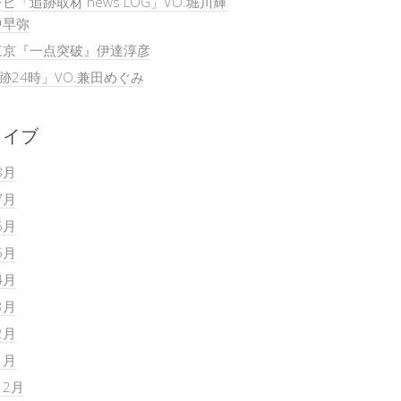
ビ「追跡取材 news LOG」VO.堀川輝
中早弥
東京『一点突破』伊達淳彦
追跡24時」VO.兼田めぐみ
カイブ
8月
7月
6月
5月
4月
3月
2月
1月
12月