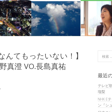
ムなんてもったいない！】
 浅野真澄 VO.長島真祐
最近
テレビ
す
瑠梨
NHK E
ン『シュ