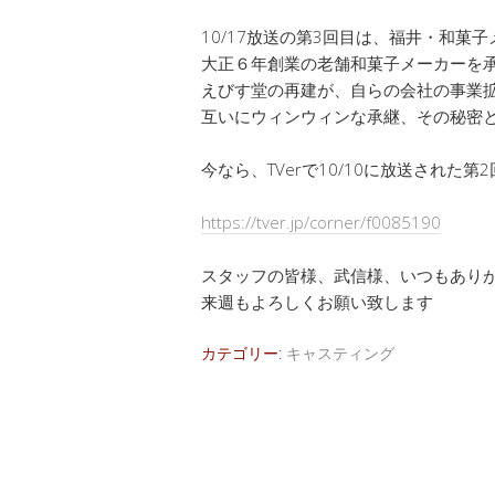
10/17放送の第3回目は、福井・和菓
大正６年創業の老舗和菓子メーカーを
えびす堂の再建が、自らの会社の事業
互いにウィンウィンな承継、その秘密
今なら、TVerで10/10に放送された
https://tver.jp/corner/f0085190
スタッフの皆様、武信様、いつもあり
来週もよろしくお願い致します
カテゴリー:
キャスティング