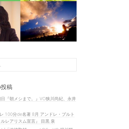
の投稿
朝日『朝メシまで。』VO狭川尚紀、永井
テレ 100分de名著 8月 アンドレ・ブルト
ルレアリスム宣言』 目黒 泉