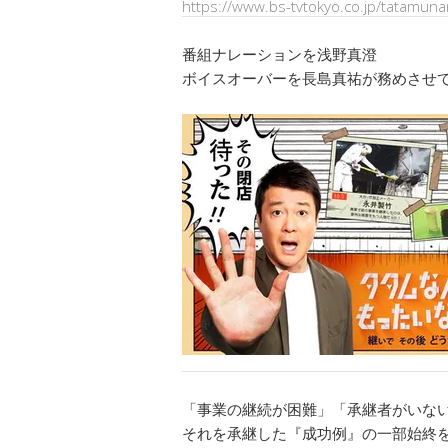
https://www.bs-tvtokyo.co.jp/tatamuna
番組ナレーションを浅野真澄
ボイスオーバーを長島真祐が務めさせ
「事業の継続が困難」「承継者がいな
それを承継した『成功例』の一部始終を