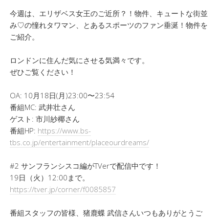
今週は、エリザベス女王のご近所？！物件、キュートな街並
み♡の憧れタワマン、とあるスポーツのファン垂涎！物件を
ご紹介。
ロンドンに住んだ気にさせる気満々です。
ぜひご覧ください！
OA: 10月18日(月)23:00〜23:54
番組MC: 武井壮さん
ゲスト: 市川紗椰さん
番組HP:
https://www.bs-
tbs.co.jp/entertainment/placeourdreams/
#2 サンフランシスコ編がTVerで配信中です！
19日（火）12:00まで。
https://tver.jp/corner/f0085857
番組スタッフの皆様、猪鹿蝶 武信さんいつもありがとうご