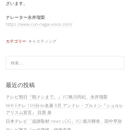
ざいます。
ナレーター永井瑠梨
https://www.ruri-nagai-voice.com/
カテゴリー:
キャスティング
最近の投稿
テレビ朝日『朝メシまで。』VO狭川尚紀、永井瑠梨
NHK Eテレ 100分de名著 8月 アンドレ・ブルトン『シュルレ
アリスム宣言』 目黒 泉
日本テレビ「追跡取材 news LOG」VO.堀川輝幸、田中早弥
テレビ東京『一点突破』伊達淳彦