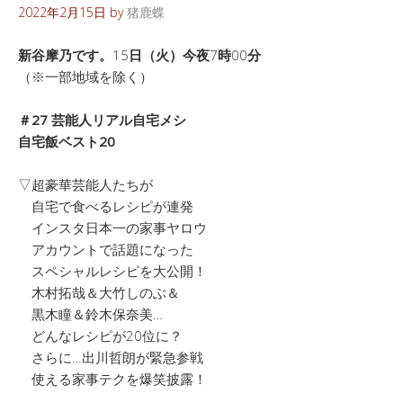
2022年2月15日
by
猪鹿蝶
新谷摩乃です。
15
日（火）今夜
7
時
00
分
（※一部地域を除く）
＃27 芸能人リアル自宅メシ
自宅飯ベスト20
▽超豪華芸能人たちが
自宅で食べるレシピが連発
インスタ日本一の家事ヤロウ
アカウントで話題になった
スペシャルレシピを大公開！
木村拓哉＆大竹しのぶ＆
黒木瞳＆鈴木保奈美…
どんなレシピが20位に？
さらに…出川哲朗が緊急参戦
使える家事テクを爆笑披露！