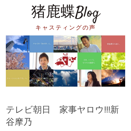
猪鹿蝶Blog
キャスティングの声
テレビ朝日 家事ヤロウ!!!新
谷摩乃