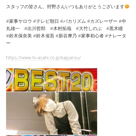
スタッフの皆さん、狩野さんいつもありがとうございます
#家事ヤロウ #テレビ朝日 #バカリズム #カズレーザー #中
丸雄一 #出川哲郎 #木村拓哉 #大竹しのぶ #黒木瞳
#鈴木保奈美 #鈴木省吾 #新谷摩乃 #家事初心者 #ナレータ
ー
https://www.tv-asahi.co.jp/kajiyarou/