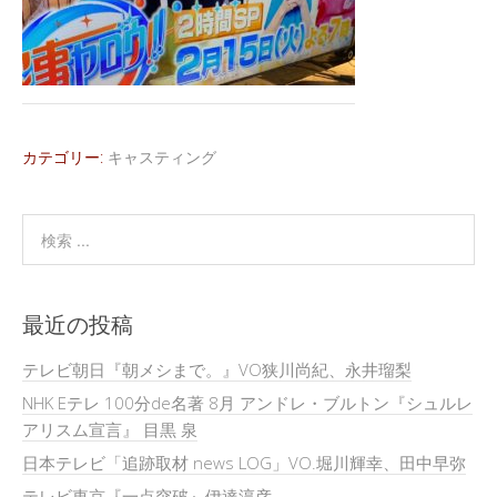
カテゴリー:
キャスティング
最近の投稿
テレビ朝日『朝メシまで。』VO狭川尚紀、永井瑠梨
NHK Eテレ 100分de名著 8月 アンドレ・ブルトン『シュルレ
アリスム宣言』 目黒 泉
日本テレビ「追跡取材 news LOG」VO.堀川輝幸、田中早弥
テレビ東京『一点突破』伊達淳彦