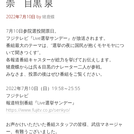
崇 目黒 泉
2022年7月10日
by
猪鹿蝶
7月10日参院選投開票日。
フジテレビ『Live選挙サンデー』が放送されます。
番組最大のテーマは、“選挙の夜に国民が抱くモヤモヤにつ
いて聞きつくす”。
各報道番組キャスターが総力を挙げてお伝えします。
猪鹿蝶からは呉＆目黒のナレーター二人が参戦。
みなさま、投票の後はぜひ番組をご覧ください。
2022年7月10日（日）19:58～25:55
フジテレビ
報道特別番組『Live選挙サンデー』
https://www.fujitv.co.jp/senkyo/
お声かけいただいた番組スタッフの皆様、武信マネージャ
ー、有難うございました。