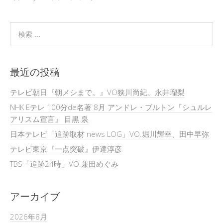
最近の投稿
テレビ朝日『朝メシまで。』VO狭川尚紀、永井瑠梨
NHK Eテレ 100分de名著 8月 アンドレ・ブルトン『シュルレ
アリスム宣言』 目黒 泉
日本テレビ「追跡取材 news LOG」VO.堀川輝幸、田中早弥
テレビ東京『一点突破』伊達淳彦
TBS「追跡24時」VO.兼田めぐみ
アーカイブ
2026年8月