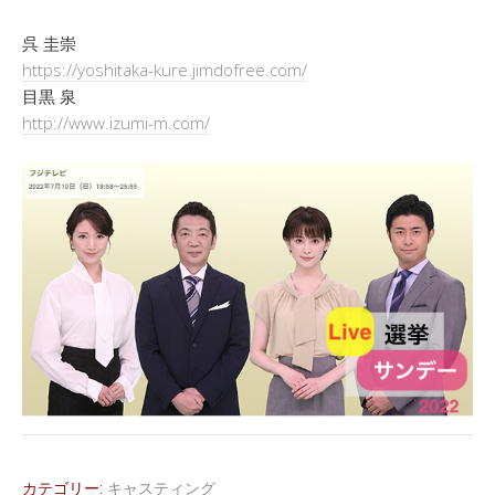
呉 圭崇
https://yoshitaka-kure.jimdofree.com/
目黒 泉
http://www.izumi-m.com/
カテゴリー:
キャスティング