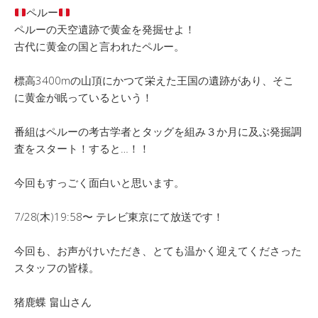
ペルー
ペルーの天空遺跡で黄金を発掘せよ！
古代に黄金の国と言われたペルー。
標高3400mの山頂にかつて栄えた王国の遺跡があり、そこ
に黄金が眠っているという！
番組はペルーの考古学者とタッグを組み３か月に及ぶ発掘調
査をスタート！すると…！！
今回もすっごく面白いと思います。
7/28(木)19:58〜 テレビ東京にて放送です！
今回も、お声がけいただき、とても温かく迎えてくださった
スタッフの皆様。
猪鹿蝶 畠山さん