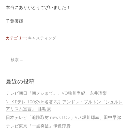
本当にありがとうございました！
千葉優輝
カテゴリー:
キャスティング
最近の投稿
テレビ朝日『朝メシまで。』VO狭川尚紀、永井瑠梨
NHK Eテレ 100分de名著 8月 アンドレ・ブルトン『シュルレ
アリスム宣言』 目黒 泉
日本テレビ「追跡取材 news LOG」VO.堀川輝幸、田中早弥
テレビ東京『一点突破』伊達淳彦