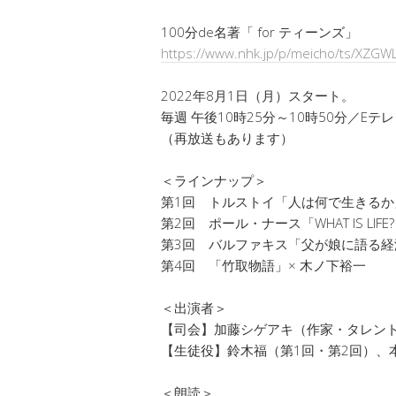
100分de名著「 for ティーンズ」
https://www.nhk.jp/p/meicho/ts/XZG
2022年8月1日（月）スタート。
毎週 午後10時25分～10時50分／Eテレ
（再放送もあります）
＜ラインナップ＞
第1回 トルストイ「人は何で生きるか
第2回 ポール・ナース「WHAT IS LIF
第3回 バルファキス「父が娘に語る経
第4回 「竹取物語」× 木ノ下裕一
＜出演者＞
【司会】加藤シゲアキ（作家・タレン
【生徒役】鈴木福（第1回・第2回）、
＜朗読＞