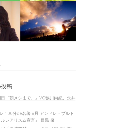
の投稿
朝日『朝メシまで。』VO狭川尚紀、永井
テレ 100分de名著 8月 アンドレ・ブルト
ルレアリスム宣言』 目黒 泉