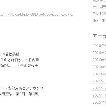
日本テレ
幸、田
テレビ
WLG117Y/blog/bl/pEwB9LAbAN/bp/p5oJ1oXpM0/
TBS「
アー
2026年
2026年
」×若松英輔
E? 生命とは何か」× 竹内薫
2026年
済の話。」× 中山智香子
2026年
2026年
2026年
ト）・安部みちこアナウンサー
2026年
本田望結（第3回・第4回）
2026年
2025年