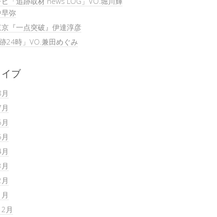
ビ「追跡取材 news LOG」VO.堀川輝
中早弥
東京『一点突破』伊達淳彦
追跡24時」VO.兼田めぐみ
カイブ
8月
7月
6月
5月
4月
3月
2月
1月
12月