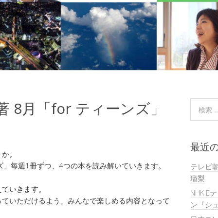
著 8月「for ティーンズ」
最近
うか。
ーンズ」毎週1冊ずつ、4つの本を読み解いていきます。
テレビ
瑠梨
えていきます。
NHK E
っていただけるよう、みんなで楽しめる内容となって
ン『シュ