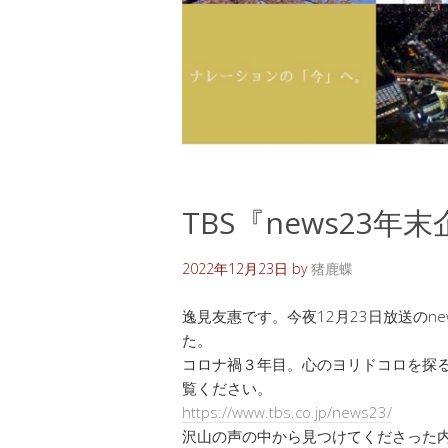
TBS『news23
2022年12月23日
by
猪鹿蝶
逸見友惠です。今夜12月23日放送のne
た。
コロナ禍３年目。心のヨリドコロを探
覧ください。
https://www.tbs.co.jp/news23/
沢山の声の中から見つけてくださった