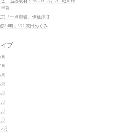
ビ「追跡取材 news LOG」VO.堀川輝
中早弥
東京『一点突破』伊達淳彦
追跡24時」VO.兼田めぐみ
カイブ
8月
7月
6月
5月
4月
3月
2月
1月
12月