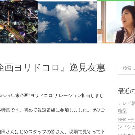
年末企画ヨリドコロ』逸見友惠
最近
ws23年末企画“ヨリドコロ”ナレーション担当しまし
テレビ
る特集です。初めて報道番組に参加しました。ぜひご
瑠梨
NHK E
ン『シュ
内田さんはじめスタッフの皆さん、現場で見守って下