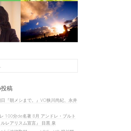
の投稿
朝日『朝メシまで。』VO狭川尚紀、永井
テレ 100分de名著 8月 アンドレ・ブルト
ルレアリスム宣言』 目黒 泉