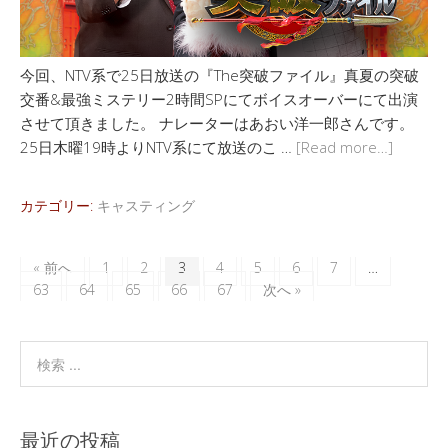
今回、NTV系で25日放送の『The突破ファイル』真夏の突破
交番&最強ミステリー2時間SPにてボイスオーバーにて出演
させて頂きました。 ナレーターはあおい洋一郎さんです。
25日木曜19時よりNTV系にて放送のこ …
[Read more…]
カテゴリー:
キャスティング
« 前へ
1
2
3
4
5
6
7
…
63
64
65
66
67
次へ »
最近の投稿