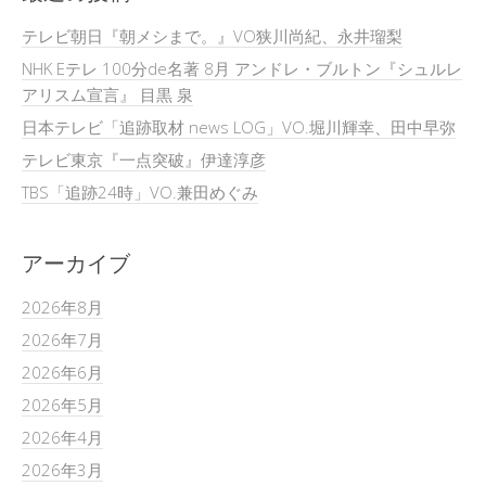
テレビ朝日『朝メシまで。』VO狭川尚紀、永井瑠梨
NHK Eテレ 100分de名著 8月 アンドレ・ブルトン『シュルレ
アリスム宣言』 目黒 泉
日本テレビ「追跡取材 news LOG」VO.堀川輝幸、田中早弥
テレビ東京『一点突破』伊達淳彦
TBS「追跡24時」VO.兼田めぐみ
アーカイブ
2026年8月
2026年7月
2026年6月
2026年5月
2026年4月
2026年3月