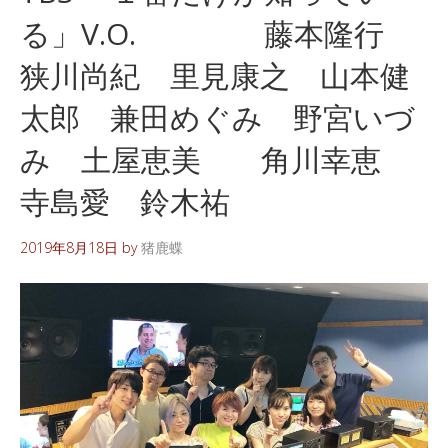
る」V.O. 藤本隆行
狭川尚紀 里見康之 山本健
太郎 兼田めぐみ 野宮いづ
み 土屋恵美 角川幸恵
寺島愛 鈴木祐
2019年8月18日
by
猪鹿蝶