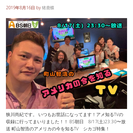
2019年8月16日
by
猪鹿蝶
狭川尚紀です。 いつもお世話になってます！アメ知るTVの
収録に行ってまいりました！！ BS朝日 8/17(土)23:30〜放
送 町山智浩のアメリカの今を知るTV シカゴ特集！