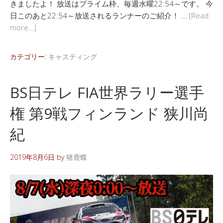
きましたよ！ 放送はプライム枠、毎週水曜22:54～です。 今
日このあと22:54～放送されるランナーのご紹介！ …
[Read
more…]
カテゴリー:
キャスティング
BS日テレ FIA世界ラリー選手
権 第9戦フィンランド 狭川尚
紀
2019年8月6日
by
猪鹿蝶