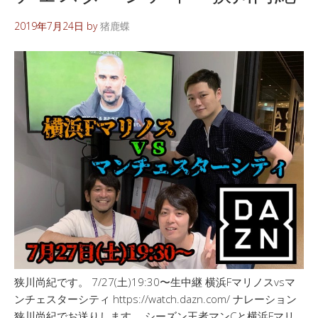
2019年7月24日
by
猪鹿蝶
狭川尚紀です。 7/27(土)19:30〜生中継 横浜Fマリノスvsマ
ンチェスターシティ https://watch.dazn.com/ ナレーション
狭川尚紀でお送りします。 シーズン王者マンCと横浜Fマリ