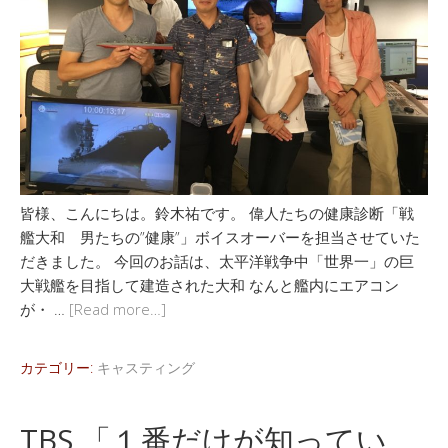
皆様、こんにちは。鈴木祐です。 偉人たちの健康診断「戦
艦大和 男たちの”健康”」ボイスオーバーを担当させていた
だきました。 今回のお話は、太平洋戦争中「世界一」の巨
大戦艦を目指して建造された大和 なんと艦内にエアコン
が・ …
[Read more…]
カテゴリー:
キャスティング
TBS 「１番だけが知ってい