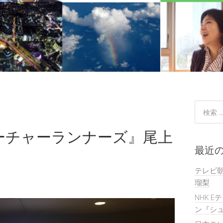
ーチャーランナーズ』尾上
最近
テレビ
瑠梨
NHK E
ン『シュ