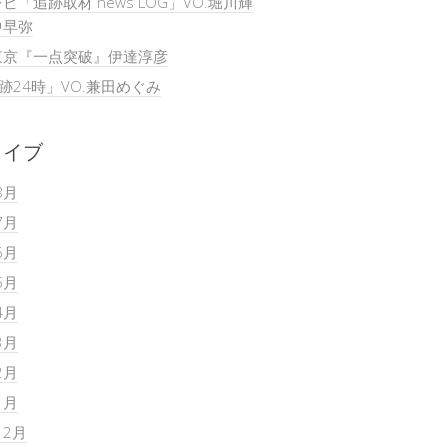
ビ「追跡取材 news LOG」VO.堀川輝
中早弥
東京『一点突破』伊達淳彦
追跡24時」VO.兼田めぐみ
カイブ
8月
7月
6月
5月
4月
3月
2月
1月
12月