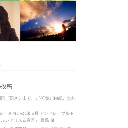
の投稿
朝日『朝メシまで。』VO狭川尚紀、永井
テレ 100分de名著 8月 アンドレ・ブルト
ルレアリスム宣言』 目黒 泉