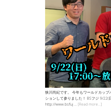
狭川尚紀です。 今年もワールドカップ
ションして参りました！ BSフジ 9/22(日
http://www.bsfuj …
[Read more…]