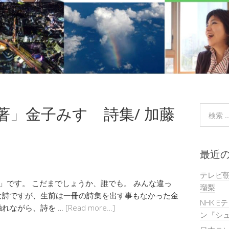
名著」金子みすゞ詩集/ 加藤
最近
テレビ
集」です。 こだまでしょうか、誰でも。 みんな違っ
瑠梨
な詩ですが、生前は一冊の詩集を出す事もなかった金
NHK E
れながら、詩を …
[Read more…]
ン『シュ