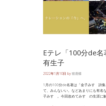
Eテレ「100分de
有生子
2022年1月10日
by
猪鹿蝶
1月の100分de名著は「金子みすゞ詩
て、みんないい。などあまりにも有名
子みすゞ。今回改めてみすゞの生涯に触