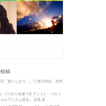
の投稿
朝日『朝メシまで。』VO狭川尚紀、永井
テレ 100分de名著 8月 アンドレ・ブルト
ルレアリスム宣言』 目黒 泉