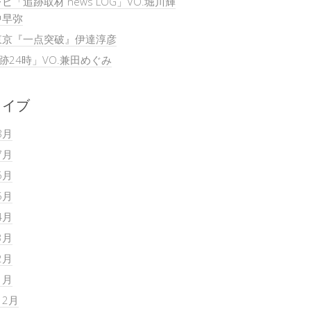
ビ「追跡取材 news LOG」VO.堀川輝
中早弥
東京『一点突破』伊達淳彦
追跡24時」VO.兼田めぐみ
カイブ
8月
7月
6月
5月
4月
3月
2月
1月
12月