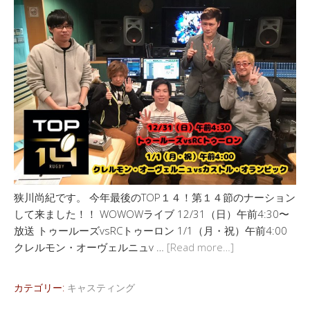
狭川尚紀です。 今年最後のTOP１４！第１４節のナーション
して来ました！！ WOWOWライブ 12/31（日）午前4:30〜
放送 トゥールーズvsRCトゥーロン 1/1（月・祝）午前4:00
クレルモン・オーヴェルニュv …
[Read more…]
カテゴリー:
キャスティング