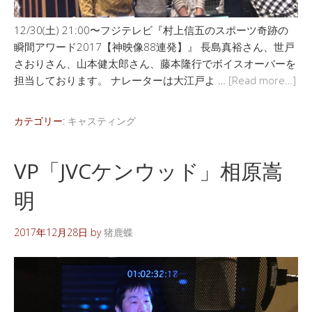
12/30(土) 21:00〜フジテレビ『村上信五のスポーツ奇跡の
瞬間アワード2017【神映像88連発】』 長島真裕さん、世戸
さおりさん、山本健太郎さん、藤本隆行でボイスオーバーを
担当しております。 ナレーターは大江戸よ …
[Read more…]
カテゴリー:
キャスティング
VP「JVCケンウッド」相原嵩
明
2017年12月28日
by
猪鹿蝶