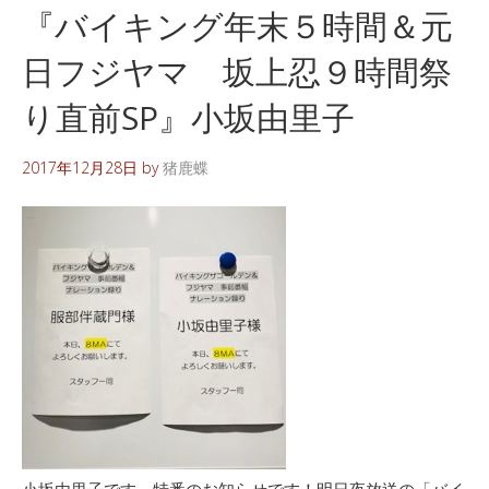
『バイキング年末５時間＆元
日フジヤマ 坂上忍９時間祭
り直前SP』小坂由里子
2017年12月28日
by
猪鹿蝶
小坂由里子です。特番のお知らせです！明日夜放送の「バイ