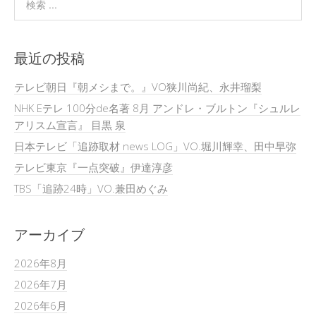
最近の投稿
テレビ朝日『朝メシまで。』VO狭川尚紀、永井瑠梨
NHK Eテレ 100分de名著 8月 アンドレ・ブルトン『シュルレ
アリスム宣言』 目黒 泉
日本テレビ「追跡取材 news LOG」VO.堀川輝幸、田中早弥
テレビ東京『一点突破』伊達淳彦
TBS「追跡24時」VO.兼田めぐみ
アーカイブ
2026年8月
2026年7月
2026年6月