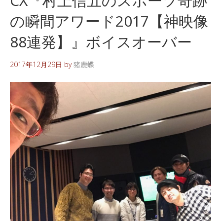
CX『村上信五のスポーツ奇跡
の瞬間アワード2017【神映像
88連発】』ボイスオーバー
2017年12月29日
by
猪鹿蝶