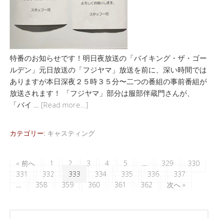
特番のお知らせです！明日夜放送の「バイキング・ザ・ゴー
ルデン」元日放送の「フジヤマ」放送を前に、深い時間では
ありますが本日深夜２５時３５分〜二つの番組の事前番組が
放送されます！ 「フジヤマ」部分は服部伴蔵門さんが、
「バイ …
[Read more…]
カテゴリー:
キャスティング
« 前へ
1
2
3
4
5
…
329
330
331
332
333
334
335
336
337
…
358
359
360
361
362
次へ »