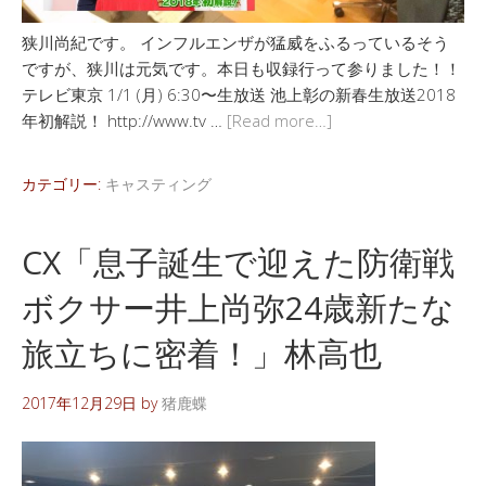
狭川尚紀です。 インフルエンザが猛威をふるっているそう
ですが、狭川は元気です。本日も収録行って参りました！！
テレビ東京 1/1 (月) 6:30〜生放送 池上彰の新春生放送2018
年初解説！ http://www.tv …
[Read more…]
カテゴリー:
キャスティング
CX「息子誕生で迎えた防衛戦
ボクサー井上尚弥24歳新たな
旅立ちに密着！」林高也
2017年12月29日
by
猪鹿蝶