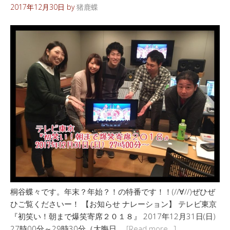
2017年12月30日
by
猪鹿蝶
桐谷蝶々です。年末？年始？！の特番です！！(//∀//)ぜひぜ
ひご覧くださいー！ 【お知らせ ナレーション】 テレビ東京
『初笑い！朝まで爆笑寄席２０１８』 2017年12月31日(日)
27時00分～29時30分（大晦日 …
[Read more…]