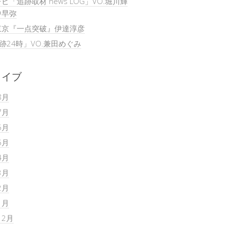
ビ「追跡取材 news LOG」VO.堀川輝
中早弥
東京『一点突破』伊達淳彦
追跡24時」VO.兼田めぐみ
カイブ
8月
7月
6月
5月
4月
3月
2月
1月
12月