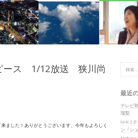
ース 1/12放送 狭川尚
最近
テレビ
瑠梨
NHK E
て来ました！ありがとうございます、今年もよろしく
ン『シュ