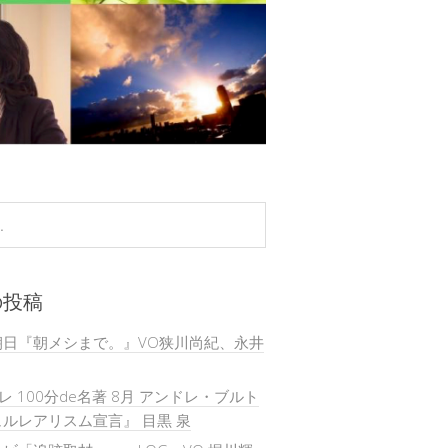
の投稿
朝日『朝メシまで。』VO狭川尚紀、永井
テレ 100分de名著 8月 アンドレ・ブルト
ルレアリスム宣言』 目黒 泉