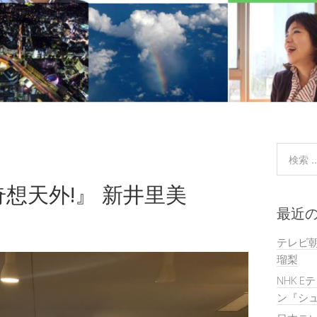
奇想天外!』 新井里美
最近
テレビ
瑠梨
NHK E
ン『シュ