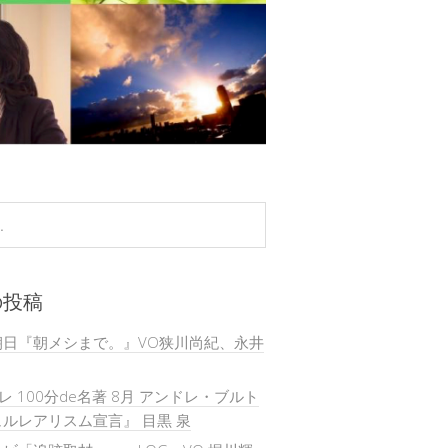
の投稿
朝日『朝メシまで。』VO狭川尚紀、永井
テレ 100分de名著 8月 アンドレ・ブルト
ルレアリスム宣言』 目黒 泉