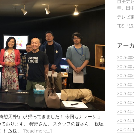
日本テレ
幸、田
テレビ
TBS「
アー
2026年
2026年
2026年
2026年
2026年
2026年
2026年
奇想天外!』が 帰ってきました！ 今回もナレーショ
2026年
ております、 狩野さん、 スタッフの皆さん、 視聴
2025年
！ 放送 …
[Read more…]