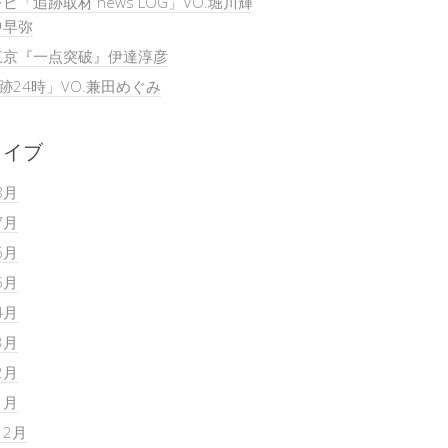
ビ「追跡取材 news LOG」VO.堀川輝
中早弥
東京『一点突破』伊達淳彦
追跡24時」VO.兼田めぐみ
カイブ
8月
7月
6月
5月
4月
3月
2月
1月
12月