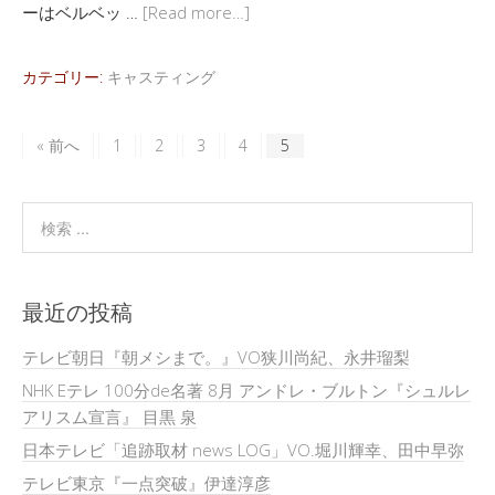
ーはベルベッ …
[Read more…]
カテゴリー:
キャスティング
« 前へ
1
2
3
4
5
最近の投稿
テレビ朝日『朝メシまで。』VO狭川尚紀、永井瑠梨
NHK Eテレ 100分de名著 8月 アンドレ・ブルトン『シュルレ
アリスム宣言』 目黒 泉
日本テレビ「追跡取材 news LOG」VO.堀川輝幸、田中早弥
テレビ東京『一点突破』伊達淳彦