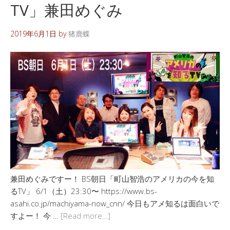
TV」兼田めぐみ
2019年6月1日
by
猪鹿蝶
兼田めぐみですー！ BS朝日「町山智浩のアメリカの今を知
るTV」 6/1（土）23:30〜 https://www.bs-
asahi.co.jp/machiyama-now_cnn/ 今日もアメ知るは面白いで
すよー！ 今 …
[Read more…]