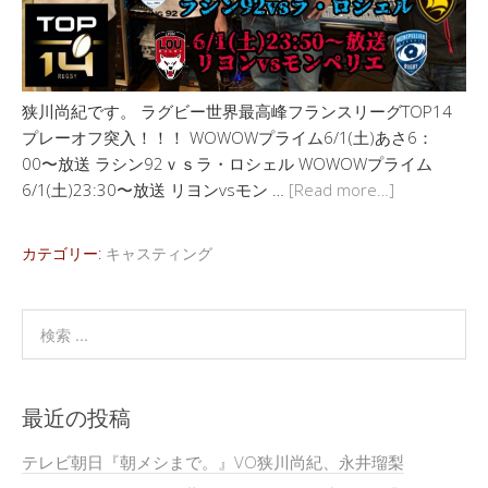
狭川尚紀です。 ラグビー世界最高峰フランスリーグTOP14
プレーオフ突入！！！ WOWOWプライム6/1(土)あさ6：
00〜放送 ラシン92ｖｓラ・ロシェル WOWOWプライム
6/1(土)23:30〜放送 リヨンvsモン …
[Read more…]
カテゴリー:
キャスティング
最近の投稿
テレビ朝日『朝メシまで。』VO狭川尚紀、永井瑠梨