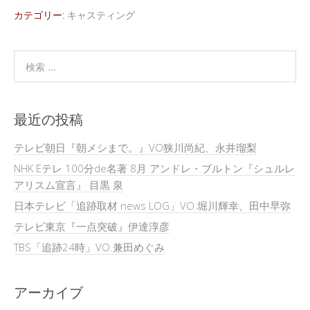
カテゴリー:
キャスティング
最近の投稿
テレビ朝日『朝メシまで。』VO狭川尚紀、永井瑠梨
NHK Eテレ 100分de名著 8月 アンドレ・ブルトン『シュルレ
アリスム宣言』 目黒 泉
日本テレビ「追跡取材 news LOG」VO.堀川輝幸、田中早弥
テレビ東京『一点突破』伊達淳彦
TBS「追跡24時」VO.兼田めぐみ
アーカイブ