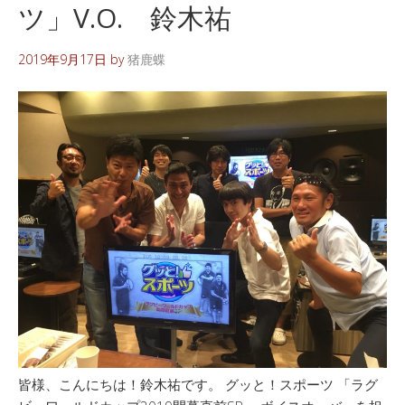
ツ」V.O. 鈴木祐
2019年9月17日
by
猪鹿蝶
皆様、こんにちは！鈴木祐です。 グッと！スポーツ 「ラグ