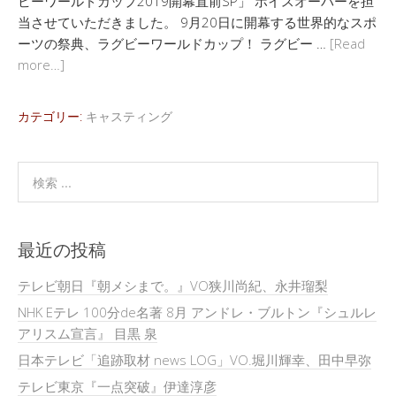
ビーワールドカップ2019開幕直前SP」 ボイスオーバーを担
当させていただきました。 9月20日に開幕する世界的なスポ
ーツの祭典、ラグビーワールドカップ！ ラグビー …
[Read
more…]
カテゴリー:
キャスティング
最近の投稿
テレビ朝日『朝メシまで。』VO狭川尚紀、永井瑠梨
NHK Eテレ 100分de名著 8月 アンドレ・ブルトン『シュルレ
アリスム宣言』 目黒 泉
日本テレビ「追跡取材 news LOG」VO.堀川輝幸、田中早弥
テレビ東京『一点突破』伊達淳彦