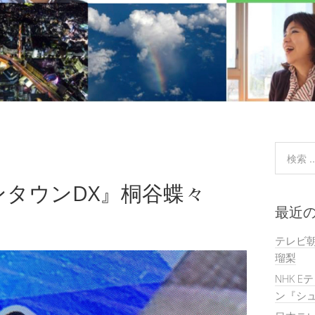
タウンDX』‬桐谷蝶々
最近
テレビ
瑠梨
NHK E
ン『シュ