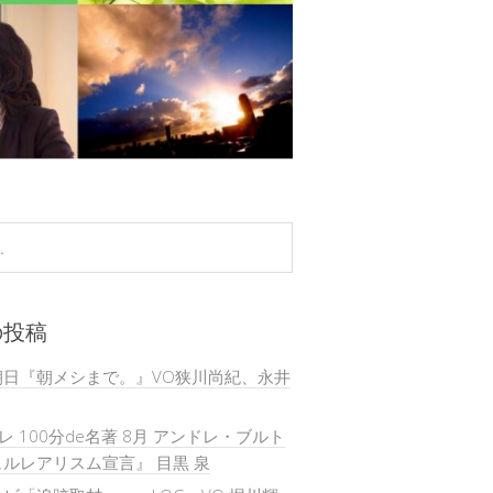
の投稿
朝日『朝メシまで。』VO狭川尚紀、永井
テレ 100分de名著 8月 アンドレ・ブルト
ルレアリスム宣言』 目黒 泉