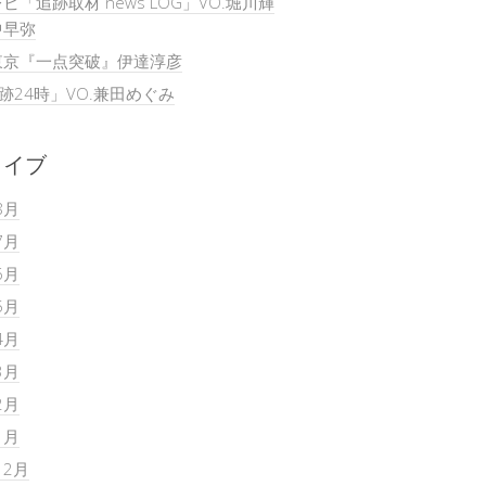
ビ「追跡取材 news LOG」VO.堀川輝
中早弥
東京『一点突破』伊達淳彦
追跡24時」VO.兼田めぐみ
カイブ
8月
7月
6月
5月
4月
3月
2月
1月
12月