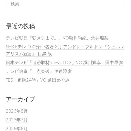
最近の投稿
テレビ朝日『朝メシまで。』VO狭川尚紀、永井瑠梨
NHK Eテレ 100分de名著 8月 アンドレ・ブルトン『シュルレ
アリスム宣言』 目黒 泉
日本テレビ「追跡取材 news LOG」VO.堀川輝幸、田中早弥
テレビ東京『一点突破』伊達淳彦
TBS「追跡24時」VO.兼田めぐみ
アーカイブ
2026年8月
2026年7月
2026年6月