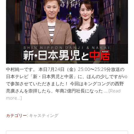
中村純一です。 本日7月24日（金）25:00〜25:29分放送の
日本テレビ「新・日本男児と中居」に、ほんの少しですがvo
で参加させていただきました！ 今回はキングコングの西野
亮廣さんを崇拝したら、年商2億円社長になった …
[Read
more…]
カテゴリー:
キャスティング