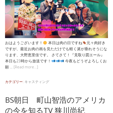
おはようございます！
本日は肉の日ですね
元々肉好き
ですが、最近お肉の画を見ただけでも軽く涎が垂れそうにな
ります、大野恵里佳です。 さてさて！『見取り図エール』
本日も23時から放送です！
今夜もどうぞよろしくお
願 …
[Read more…]
カテゴリー:
キャスティング
BS朝日 町山智浩のアメリカ
の今を知るTV 狭川尚紀