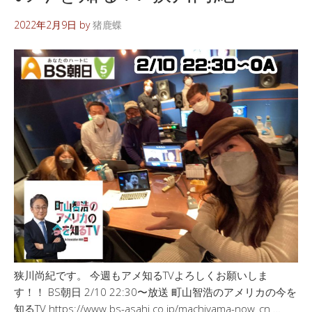
2022年2月9日
by
猪鹿蝶
狭川尚紀です。 今週もアメ知るTVよろしくお願いしま
す！！ BS朝日 2/10 22:30〜放送 町山智浩のアメリカの今を
知るTV https://www.bs-asahi.co.jp/machiyama-now_cn …