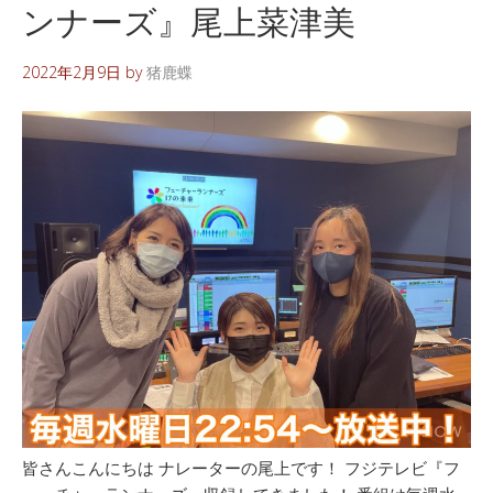
ンナーズ』尾上菜津美
2022年2月9日
by
猪鹿蝶
皆さんこんにちは ナレーターの尾上です！ フジテレビ『フ