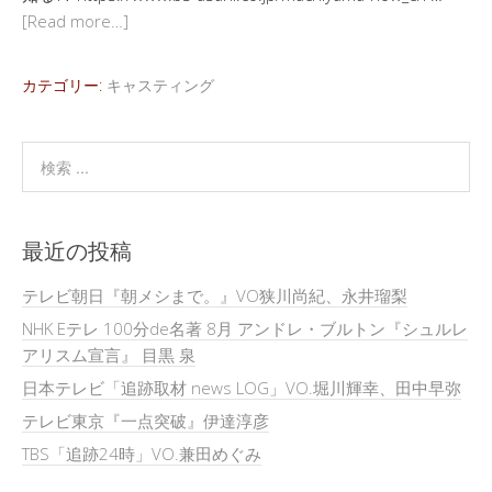
[Read more…]
カテゴリー:
キャスティング
最近の投稿
テレビ朝日『朝メシまで。』VO狭川尚紀、永井瑠梨
NHK Eテレ 100分de名著 8月 アンドレ・ブルトン『シュルレ
アリスム宣言』 目黒 泉
日本テレビ「追跡取材 news LOG」VO.堀川輝幸、田中早弥
テレビ東京『一点突破』伊達淳彦
TBS「追跡24時」VO.兼田めぐみ