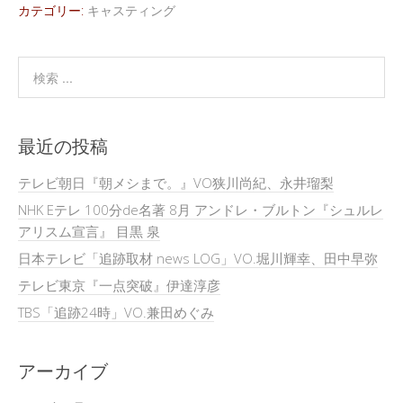
カテゴリー:
キャスティング
最近の投稿
テレビ朝日『朝メシまで。』VO狭川尚紀、永井瑠梨
NHK Eテレ 100分de名著 8月 アンドレ・ブルトン『シュルレ
アリスム宣言』 目黒 泉
日本テレビ「追跡取材 news LOG」VO.堀川輝幸、田中早弥
テレビ東京『一点突破』伊達淳彦
TBS「追跡24時」VO.兼田めぐみ
アーカイブ